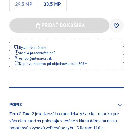
29.5 MP
30.5 MP
PRIDAŤ DO KOŠÍKA
Rýchle doručenie
do 2-4 pracovných dní
eshop
@
intersport.sk
Doprava zdarma pri objednávke nad 50€**
POPIS
Zero G Tour 2 je univerzálna turistická lyžiarska topánka pre
všetkých, ktorí sa pohybujú v teréne a kladú dôraz na nízku
hmotnosť a vysokú voľnosť pohybu. S flexom 110 a