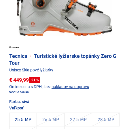
Tecnica
·
Turistické lyžiarske topánky Zero G
Tour
Unisex Skialpové lyžiarky
€ 449,99
-21 %
Online cena s DPH
, bez
nákladov na dopravu
VOC*
€ 569,99
Farba:
sivá
Veľkosť:
25.5 MP
26.5 MP
27.5 MP
28.5 MP