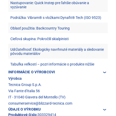
Nastupovanie: Quick Instep pre ľahšie obúvanie a
vyzúvanie
Podrážka: Vibram® s vložkami Dynafit® Tech (ISO 9523)
Oblasť použitia: Backcountry Touring
Cieľová skupina: Pokročilí skialpinisti
Udržateľnosť: Ekologicky navrhnuté materiály a sledovanie
pôvodu materiálov
Tabuľka veľkostí – pozri informácie o produkte nižšie
INFORMÁCIE O VÝROBCOVI
Výrobca
Tecnica Group S.p.A.
Via Fante d'Italia 56
IT - 31040 Giavera del Montello (TV)
consumerservice@blizzard-tecnica.com
ÚDAJE O VÝROBKU
Produktové číslo:
303329414