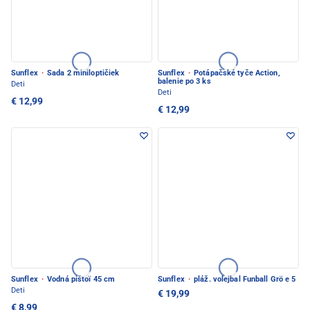
Sunflex
·
Sada 2 miniloptičiek
Sunflex
·
Potápačské tyče Action,
balenie po 3 ks
Deti
Deti
€ 12,99
€ 12,99
Sunflex
·
Vodná pištoï 45 cm
Sunflex
·
pláž. volejbal Funball Grö e 5
Deti
€ 19,99
€ 8,99