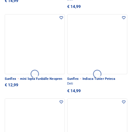
€ 14,99
€ 14,99
Sunflex
·
mini lopta Funbälle Neopren
Sunflex
·
Indiaca Tunier Peteca
Deti
€ 12,99
€ 14,99