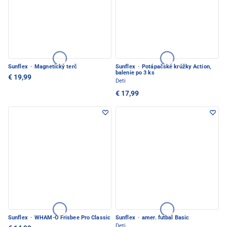
Sunflex
·
Magnetický terč
Sunflex
·
Potápačské krúžky Action,
balenie po 3 ks
€ 19,99
Deti
€ 17,99
Sunflex
·
WHAM-O Frisbee Pro Classic
Sunflex
·
amer. futbal Basic
Deti