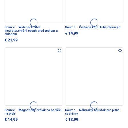
Source
·
Widepack Obal
Source
·
Čistiaca kefa Tube Clean Kit
Insulator,chráni obsah pred teplom a
€ 14,99
chladom
€ 21,99
Source
·
Magnetický držiak na hadičku
Source
·
Náhradný náustok pre pitné
na pitie
systémy
€ 14,99
€ 13,99