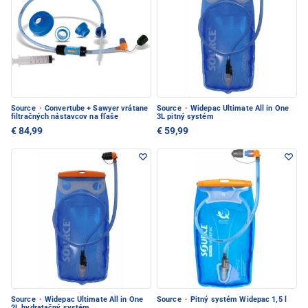
Source
·
Convertube + Sawyer vrátane
Source
·
Widepac Ultimate All in One
filtračných nástavcov na fľaše
3L pitný systém
€ 84,99
€ 59,99
Source
·
Widepac Ultimate All in One
Source
·
Pitný systém Widepac 1,5 l
2L hydratačný systém