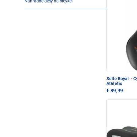
Náhradné diely na bicykel
Selle Royal
·
Cy
Athletic
€ 89,99