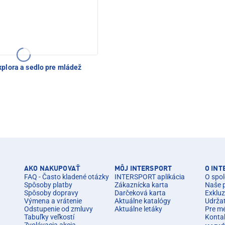
plora a sedlo pre mládež
AKO NAKUPOVAŤ
MÔJ INTERSPORT
O IN
FAQ - Často kladené otázky
INTERSPORT aplikácia
O spol
Spôsoby platby
Zákaznícka karta
Naše 
Spôsoby dopravy
Darčeková karta
Exkluz
Výmena a vrátenie
Aktuálne katalógy
Udrža
Odstupenie od zmluvy
Aktuálne letáky
Pre m
Tabuľky veľkostí
Konta
Zvolávacia akcia