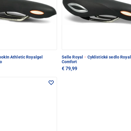
okIn Athletic Royalgel
Selle Royal
·
Cyklistické sedlo Roya
lo
Comfort
€ 79,99