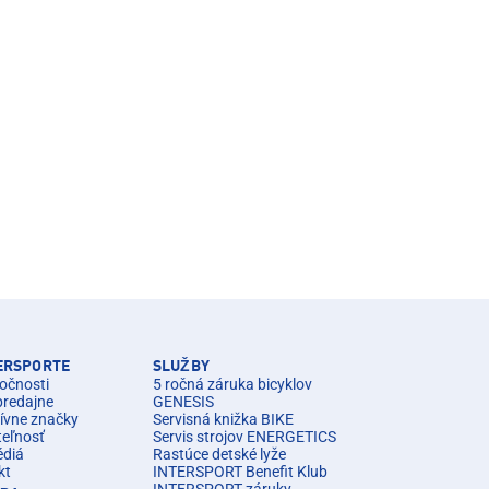
TERSPORTE
SLUŽBY
očnosti
5 ročná záruka bicyklov
predajne
GENESIS
ívne značky
Servisná knižka BIKE
teľnosť
Servis strojov ENERGETICS
édiá
Rastúce detské lyže
kt
INTERSPORT Benefit Klub
INTERSPORT záruky