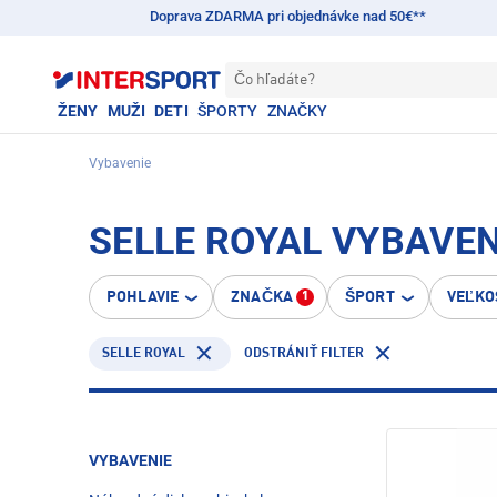
Doprava ZDARMA pri objednávke nad 50€**
Čo hľadáte?
ŽENY
MUŽI
DETI
ŠPORTY
ZNAČKY
Vybavenie
SELLE ROYAL VYBAVEN
POHLAVIE
ZNAČKA
ŠPORT
VEĽKO
1
SELLE ROYAL
ODSTRÁNIŤ FILTER
VYBAVENIE