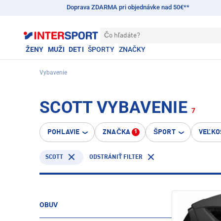
Doprava ZDARMA pri objednávke nad 50€**
Čo hľadáte?
ŽENY
MUŽI
DETI
ŠPORTY
ZNAČKY
Vybavenie
SCOTT VYBAVENIE
7
POHLAVIE
ZNAČKA
ŠPORT
VEĽKO
1
SCOTT
ODSTRÁNIŤ FILTER
OBUV