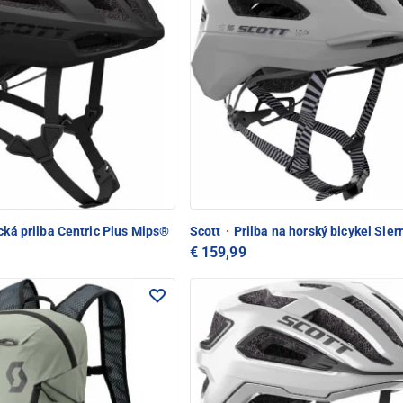
cká prilba Centric Plus Mips®
Scott
·
Prilba na horský bicykel Sie
€ 159,99