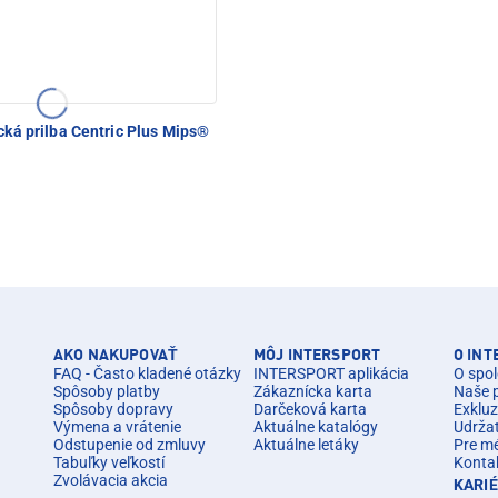
cká prilba Centric Plus Mips®
AKO NAKUPOVAŤ
MÔJ INTERSPORT
O IN
FAQ - Často kladené otázky
INTERSPORT aplikácia
O spol
Spôsoby platby
Zákaznícka karta
Naše 
Spôsoby dopravy
Darčeková karta
Exkluz
Výmena a vrátenie
Aktuálne katalógy
Udrža
Odstupenie od zmluvy
Aktuálne letáky
Pre m
Tabuľky veľkostí
Konta
Zvolávacia akcia
KARI