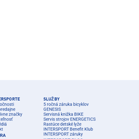
TERSPORTE
SLUŽBY
očnosti
5 ročná záruka bicyklov
predajne
GENESIS
ívne značky
Servisná knižka BIKE
teľnosť
Servis strojov ENERGETICS
édiá
Rastúce detské lyže
kt
INTERSPORT Benefit Klub
INTERSPORT záruky
ÉRA