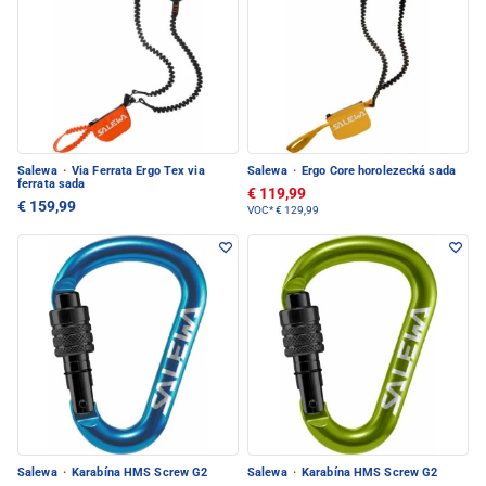
Salewa
·
Via Ferrata Ergo Tex via
Salewa
·
Ergo Core horolezecká sada
ferrata sada
€ 119,99
€ 159,99
VOC*
€ 129,99
Salewa
·
Karabína HMS Screw G2
Salewa
·
Karabína HMS Screw G2