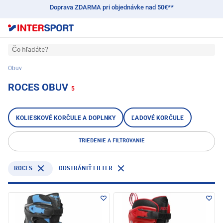
Doprava ZDARMA pri objednávke nad 50€**
Čo hľadáte?
Obuv
ROCES OBUV
5
KOLIESKOVÉ KORČULE A DOPLNKY
ĽADOVÉ KORČULE
TRIEDENIE A FILTROVANIE
ROCES
ODSTRÁNIŤ FILTER