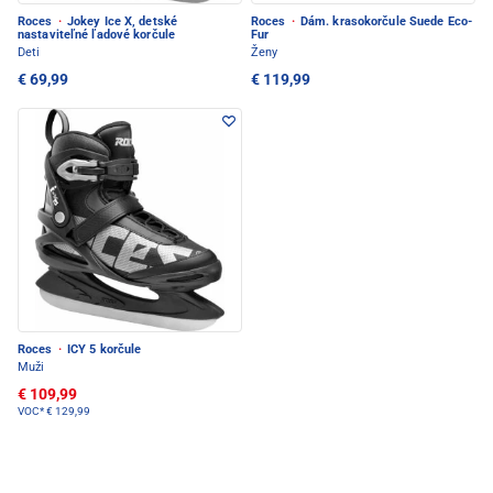
Roces
·
Jokey Ice X, detské
Roces
·
Dám. krasokorčule Suede Eco-
nastaviteľné ľadové korčule
Fur
Deti
Ženy
€ 69,99
€ 119,99
Roces
·
ICY 5 korčule
Muži
€ 109,99
VOC*
€ 129,99