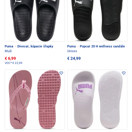
Puma
·
Divecat, kúpacie šľapky
Puma
·
Popcat 20 H wellness sandále
Muži
Unisex
€ 6,99
€ 24,99
VOC*
€ 22,99