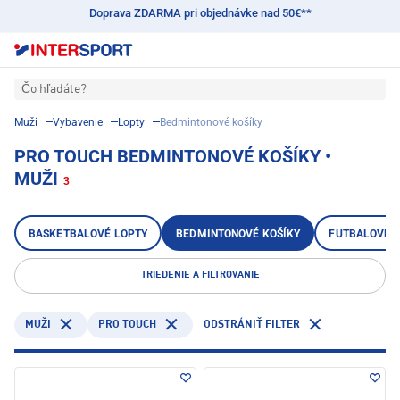
Doprava ZDARMA pri objednávke nad 50€**
Čo hľadáte?
Muži
Vybavenie
Lopty
Bedmintonové košíky
PRO TOUCH BEDMINTONOVÉ KOŠÍKY •
MUŽI
3
BASKETBALOVÉ LOPTY
BEDMINTONOVÉ KOŠÍKY
FUTBALOVÉ 
TRIEDENIE A FILTROVANIE
PRO TOUCH
MUŽI
ODSTRÁNIŤ FILTER