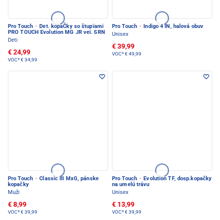
Pro Touch
·
Det. kopaČky so štupïami
Pro Touch
·
Indigo 4 IN, halová obuv
PRO TOUCH Evolution MG JR veï. SRN
Unisex
Deti
€ 39,99
€ 24,99
VOC*
€ 49,99
VOC*
€ 34,99
Pro Touch
·
Classic III MxG, pánske
Pro Touch
·
Evolution TF, dosp.kopačky
kopačky
na umelú trávu
Muži
Unisex
€ 8,99
€ 13,99
VOC*
€ 39,99
VOC*
€ 39,99