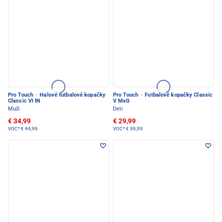
Pro Touch
·
Halové futbalové kopačky
Pro Touch
·
Futbalové kopačky Classic
Classic VI IN
V MxG
Muži
Deti
€ 34,99
€ 29,99
VOC*
€ 44,99
VOC*
€ 39,99