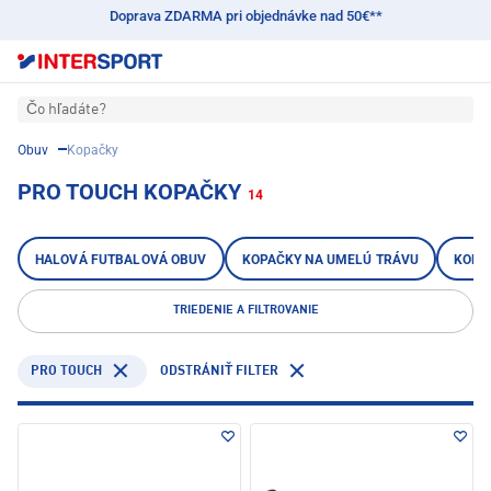
Doprava ZDARMA pri objednávke nad 50€**
Čo hľadáte?
Obuv
Kopačky
PRO TOUCH KOPAČKY
14
HALOVÁ FUTBALOVÁ OBUV
KOPAČKY NA UMELÚ TRÁVU
KOPA
TRIEDENIE A FILTROVANIE
PRO TOUCH
ODSTRÁNIŤ FILTER