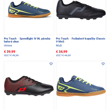
Pro Touch
·
Speedlight IV IN, pánska
Pro Touch
·
Futbalové kopačky Classic
halová obuv
V MxG
Unisex
Muži
€ 39,99
€ 34,99
VOC*
€ 49,99
VOC*
€ 44,99