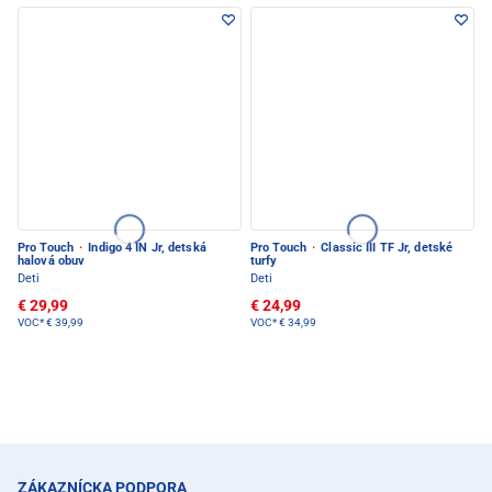
Pro Touch
·
Indigo 4 IN Jr, detská
Pro Touch
·
Classic III TF Jr, detské
halová obuv
turfy
Deti
Deti
€ 29,99
€ 24,99
VOC*
€ 39,99
VOC*
€ 34,99
ZÁKAZNÍCKA PODPORA