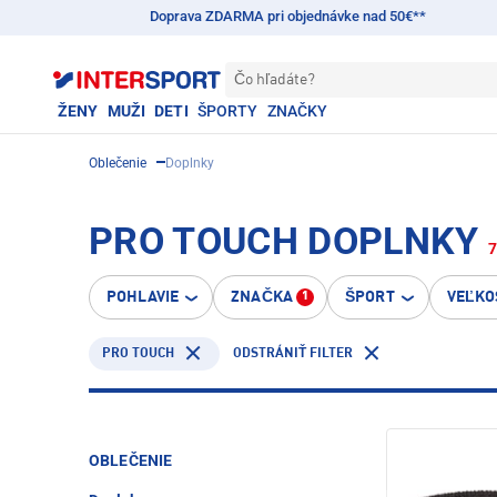
Doprava ZDARMA pri objednávke nad 50€**
Čo hľadáte?
ŽENY
MUŽI
DETI
ŠPORTY
ZNAČKY
Oblečenie
Doplnky
PRO TOUCH DOPLNKY
7
POHLAVIE
ZNAČKA
ŠPORT
VEĽKO
1
PRO TOUCH
ODSTRÁNIŤ FILTER
OBLEČENIE