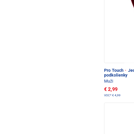
Pro Touch
·
Jed
podkolienky
Muži
€ 2,99
VOC*
€ 4,99