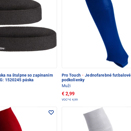
ka na štulpne so zapínaním
Pro Touch
·
Jednofarebné futbalové
VG: 1520245 páska
podkolienky
Muži
€ 2,99
VOC*
€ 4,99