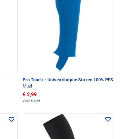
Pro Touch
·
Unisex štulpne Stuzen 100% PES
Muži
€ 2,99
VOC*
€ 4,99