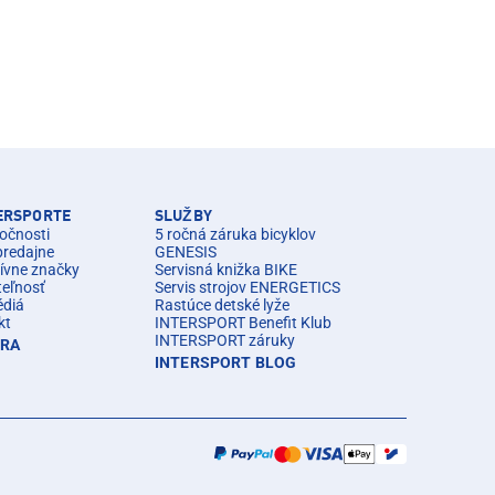
TERSPORTE
SLUŽBY
očnosti
5 ročná záruka bicyklov
predajne
GENESIS
ívne značky
Servisná knižka BIKE
teľnosť
Servis strojov ENERGETICS
édiá
Rastúce detské lyže
kt
INTERSPORT Benefit Klub
INTERSPORT záruky
ÉRA
INTERSPORT BLOG