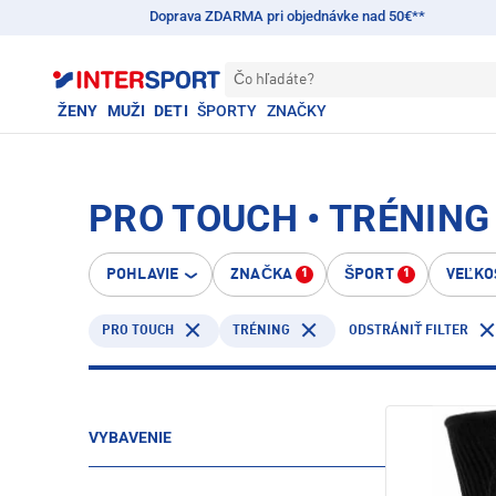
Doprava ZDARMA pri objednávke nad 50€**
Čo hľadáte?
ŽENY
MUŽI
DETI
ŠPORTY
ZNAČKY
PRO TOUCH • TRÉNING
POHLAVIE
ZNAČKA
ŠPORT
VEĽKO
1
1
PRO TOUCH
TRÉNING
ODSTRÁNIŤ FILTER
VYBAVENIE