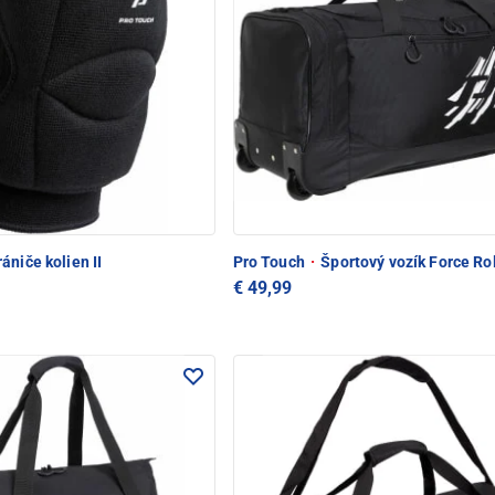
ániče kolien II
Pro Touch
·
Športový vozík Force Roll
€ 49,99