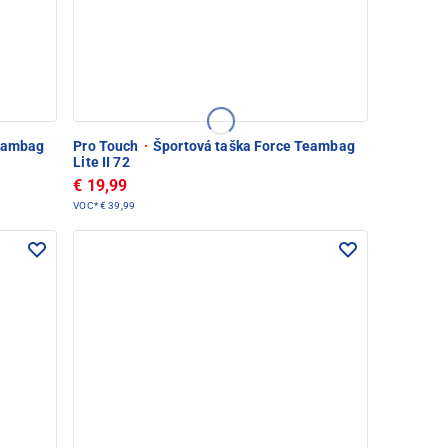
Teambag
Pro Touch
·
Športová taška Force Teambag
Lite II 72
€ 19,99
VOC*
€ 39,99