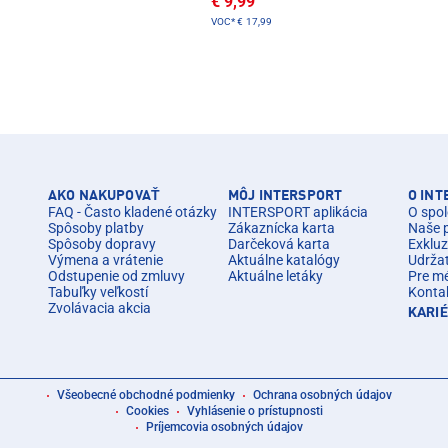
€ 9,99
VOC*
€ 17,99
AKO NAKUPOVAŤ
MÔJ INTERSPORT
O IN
FAQ - Často kladené otázky
INTERSPORT aplikácia
O spol
Spôsoby platby
Zákaznícka karta
Naše 
Spôsoby dopravy
Darčeková karta
Exkluz
Výmena a vrátenie
Aktuálne katalógy
Udrža
Odstupenie od zmluvy
Aktuálne letáky
Pre m
Tabuľky veľkostí
Konta
Zvolávacia akcia
KARI
Všeobecné obchodné podmienky
Ochrana osobných údajov
Cookies
Vyhlásenie o prístupnosti
Príjemcovia osobných údajov