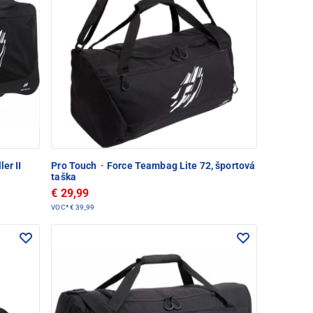
er II
Pro Touch
·
Force Teambag Lite 72, športová
taška
€ 29,99
VOC*
€ 39,99