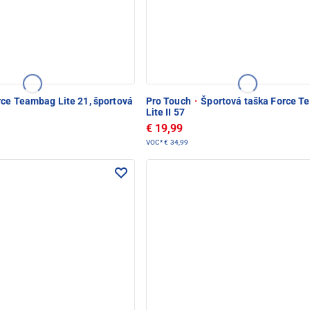
ce Teambag Lite 21, športová
Pro Touch
·
Športová taška Force 
Lite II 57
€ 19,99
VOC*
€ 34,99