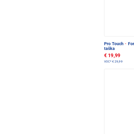
Pro Touch
·
For
taška
€ 19,99
VOC*
€ 29,99