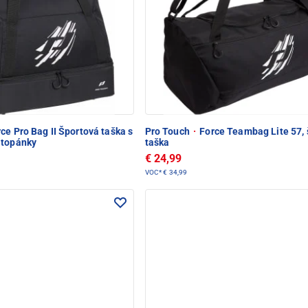
ce Pro Bag II Športová taška s
Pro Touch
·
Force Teambag Lite 57, 
 topánky
taška
€ 24,99
VOC*
€ 34,99