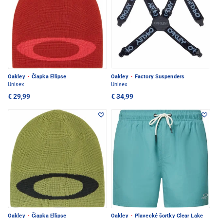
Oakley
·
Čiapka Ellipse
Oakley
·
Factory Suspenders
Unisex
Unisex
€ 29,99
€ 34,99
Oakley
·
Čiapka Ellipse
Oakley
·
Plavecké šortky Clear Lake