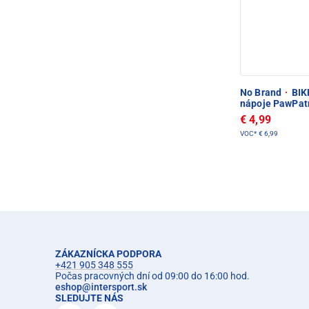
No Brand
·
BIKE
nápoje PawPat
€ 4,99
VOC*
€ 6,99
ZÁKAZNÍCKA PODPORA
+421 905 348 555
Počas pracovných dní od 09:00 do 16:00 hod.
eshop
@
intersport.sk
SLEDUJTE NÁS