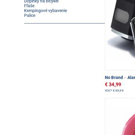
Doplnky na bicykel
Fľaše
Kempingové vybavenie
Palice
No Brand
·
Alar
€ 34,99
VOC*
€ 69,99