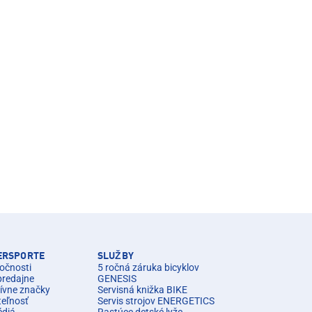
TERSPORTE
SLUŽBY
očnosti
5 ročná záruka bicyklov
predajne
GENESIS
ívne značky
Servisná knižka BIKE
teľnosť
Servis strojov ENERGETICS
édiá
Rastúce detské lyže