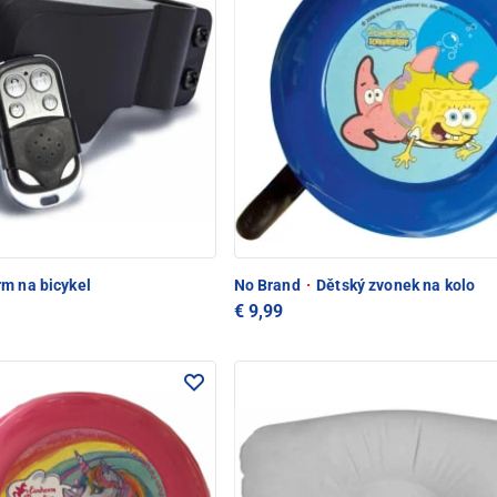
m na bicykel
No Brand
·
Dětský zvonek na kolo
€ 9,99