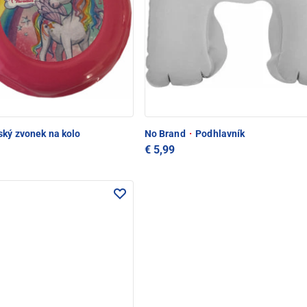
ký zvonek na kolo
No Brand
·
Podhlavník
€ 5,99