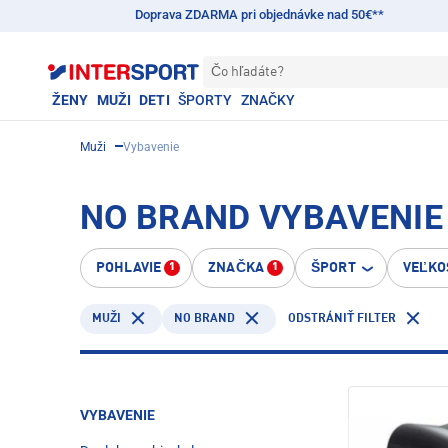
Doprava ZDARMA pri objednávke nad 50€**
Čo hľadáte?
ŽENY
MUŽI
DETI
ŠPORTY
ZNAČKY
Muži
Vybavenie
NO BRAND VYBAVENIE 
POHLAVIE
ZNAČKA
ŠPORT
VEĽKO
1
1
NO BRAND
MUŽI
ODSTRÁNIŤ FILTER
VYBAVENIE