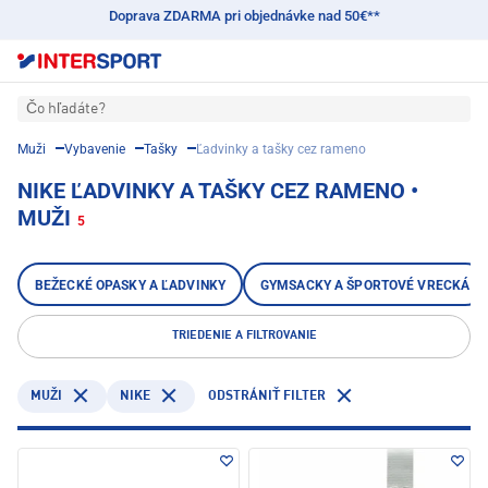
Doprava ZDARMA pri objednávke nad 50€**
Čo hľadáte?
Muži
Vybavenie
Tašky
Ľadvinky a tašky cez rameno
NIKE ĽADVINKY A TAŠKY CEZ RAMENO •
MUŽI
5
BEŽECKÉ OPASKY A ĽADVINKY
GYMSACKY A ŠPORTOVÉ VRECKÁ
TRIEDENIE A FILTROVANIE
NIKE
MUŽI
ODSTRÁNIŤ FILTER