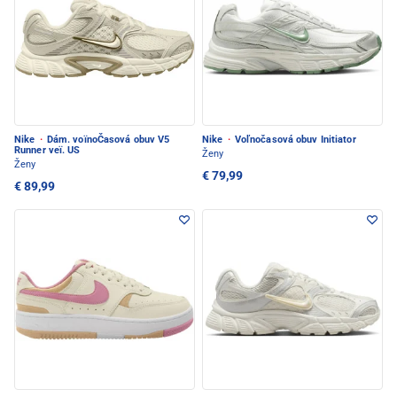
Nike
·
Dám. voïnoČasová obuv V5
Nike
·
Voľnočasová obuv Initiator
Runner veï. US
Ženy
Ženy
€ 79,99
€ 89,99