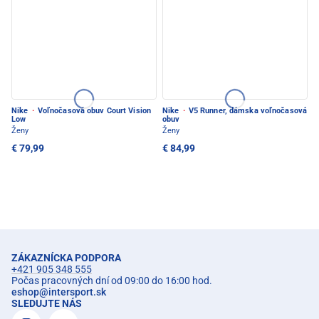
Nike
·
Voľnočasová obuv Court Vision
Nike
·
V5 Runner, dámska voľnočasová
Low
obuv
Ženy
Ženy
€ 79,99
€ 84,99
ZÁKAZNÍCKA PODPORA
+421 905 348 555
Počas pracovných dní od 09:00 do 16:00 hod.
eshop
@
intersport.sk
SLEDUJTE NÁS