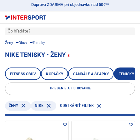
Doprava ZDARMA pri objednávke nad 50€**
Čo hľadáte?
Ženy
Obuv
Tenisky
NIKE TENISKY • ŽENY
8
FITNESS OBUV
KOPAČKY
SANDÁLE A ŠĽAPKY
TENISKY
TRIEDENIE A FILTROVANIE
NIKE
ŽENY
ODSTRÁNIŤ FILTER