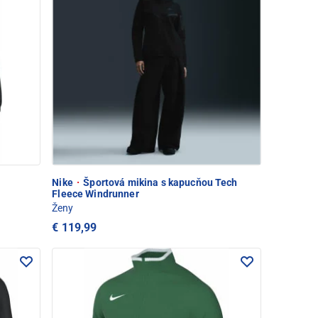
Nike
·
Športová mikina s kapucňou Tech
Fleece Windrunner
Ženy
€ 119,99