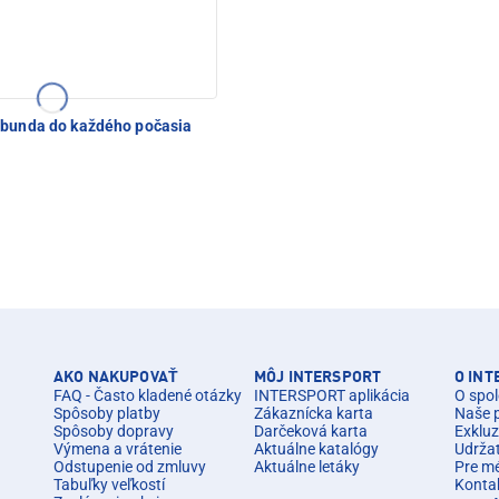
bunda do každého počasia
AKO NAKUPOVAŤ
MÔJ INTERSPORT
O IN
FAQ - Často kladené otázky
INTERSPORT aplikácia
O spol
Spôsoby platby
Zákaznícka karta
Naše 
Spôsoby dopravy
Darčeková karta
Exkluz
Výmena a vrátenie
Aktuálne katalógy
Udrža
Odstupenie od zmluvy
Aktuálne letáky
Pre m
Tabuľky veľkostí
Konta