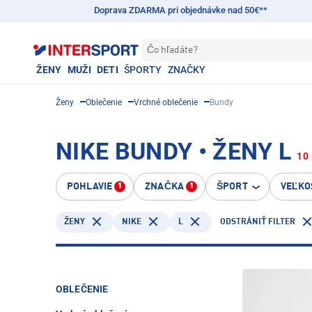
Doprava ZDARMA pri objednávke nad 50€**
Čo hľadáte?
ŽENY
MUŽI
DETI
ŠPORTY
ZNAČKY
Ženy
Oblečenie
Vrchné oblečenie
Bundy
NIKE BUNDY • ŽENY L
10
POHLAVIE
ZNAČKA
ŠPORT
VEĽKO
1
1
NIKE
L
ŽENY
ODSTRÁNIŤ FILTER
OBLEČENIE