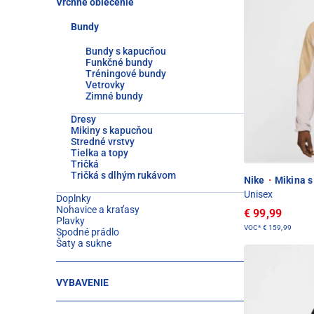
Vrchné oblečenie
Bundy
Bundy s kapucňou
Funkčné bundy
Tréningové bundy
Vetrovky
Zimné bundy
Dresy
Mikiny s kapucňou
Stredné vrstvy
Tielka a topy
Tričká
Tričká s dlhým rukávom
Nike
·
Mikina s
Unisex
Doplnky
Nohavice a kraťasy
€ 99,99
Plavky
VOC*
€ 159,99
Spodné prádlo
Šaty a sukne
VYBAVENIE