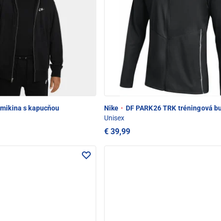
mikina s kapucňou
Nike
·
DF PARK26 TRK tréningová b
Unisex
€ 39,99