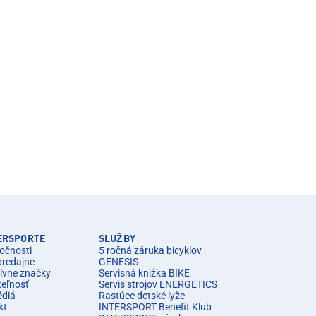
TERSPORTE
SLUŽBY
očnosti
5 ročná záruka bicyklov
predajne
GENESIS
ívne značky
Servisná knižka BIKE
teľnosť
Servis strojov ENERGETICS
édiá
Rastúce detské lyže
kt
INTERSPORT Benefit Klub