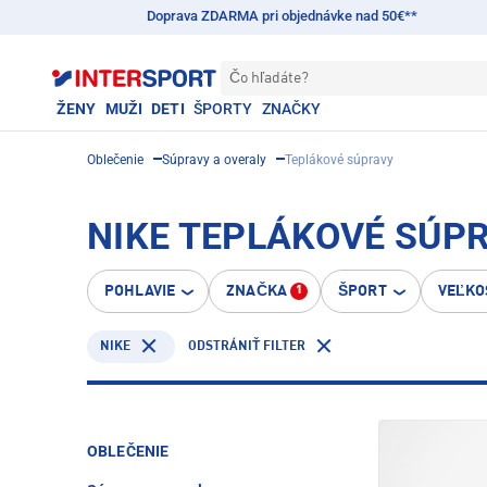
Doprava ZDARMA pri objednávke nad 50€**
Čo hľadáte?
ŽENY
MUŽI
DETI
ŠPORTY
ZNAČKY
Oblečenie
Súpravy a overaly
Teplákové súpravy
NIKE TEPLÁKOVÉ SÚP
POHLAVIE
ZNAČKA
ŠPORT
VEĽKO
1
NIKE
ODSTRÁNIŤ FILTER
OBLEČENIE