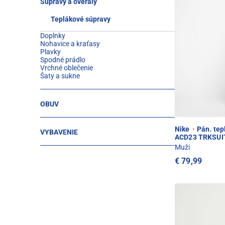
Súpravy a overaly
Teplákové súpravy
Doplnky
Nohavice a kraťasy
Plavky
Spodné prádlo
Vrchné oblečenie
Šaty a sukne
OBUV
Nike
·
Pán. tep
VYBAVENIE
ACD23 TRKSUI
Muži
€ 79,99