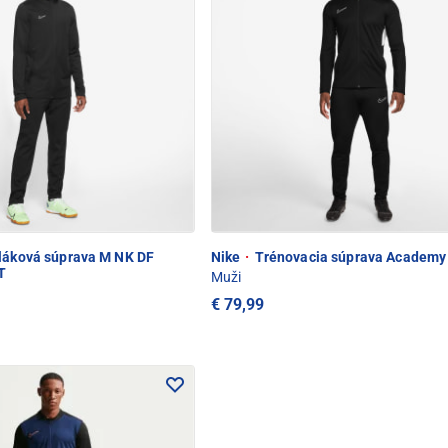
láková súprava M NK DF
Nike
·
Trénovacia súprava Academy 
T
Muži
€ 79,99