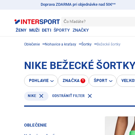
Doprava ZDARMA pri objednávke nad 50€**
Čo hľadáte?
ŽENY
MUŽI
DETI
ŠPORTY
ZNAČKY
Oblečenie
Nohavice a kraťasy
Šortky
Bežecké šortky
NIKE BEŽECKÉ ŠORTK
POHLAVIE
ZNAČKA
ŠPORT
VEĽKO
1
NIKE
ODSTRÁNIŤ FILTER
OBLEČENIE