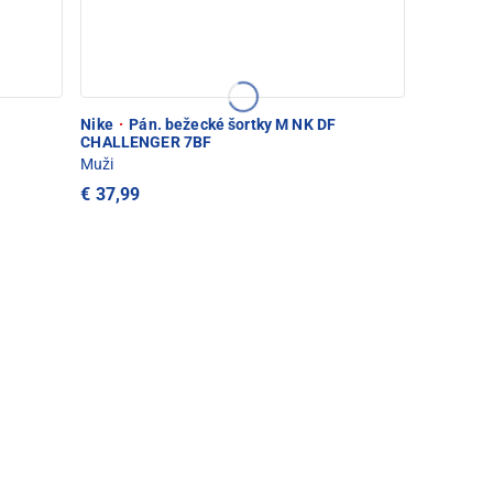
Nike
·
Pán. bežecké šortky M NK DF
CHALLENGER 7BF
Muži
€ 37,99