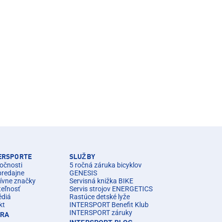
TERSPORTE
SLUŽBY
očnosti
5 ročná záruka bicyklov
predajne
GENESIS
ívne značky
Servisná knižka BIKE
teľnosť
Servis strojov ENERGETICS
édiá
Rastúce detské lyže
kt
INTERSPORT Benefit Klub
INTERSPORT záruky
ÉRA