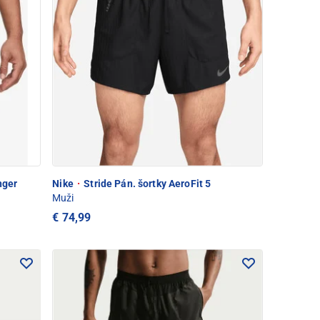
nger
Nike
·
Stride Pán. šortky AeroFit 5
Muži
€ 74,99