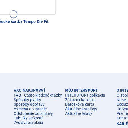
ecké šortky Tempo Dri-Fit
AKO NAKUPOVAŤ
MÔJ INTERSPORT
O IN
FAQ - Často kladené otázky
INTERSPORT aplikácia
O spol
Spôsoby platby
Zákaznícka karta
Naše 
Spôsoby dopravy
Darčeková karta
Exkluz
Výmena a vrátenie
Aktuálne katalógy
Udrža
Odstupenie od zmluvy
Aktuálne letáky
Pre m
Tabuľky veľkostí
Konta
Zvolávacia akcia
KARI