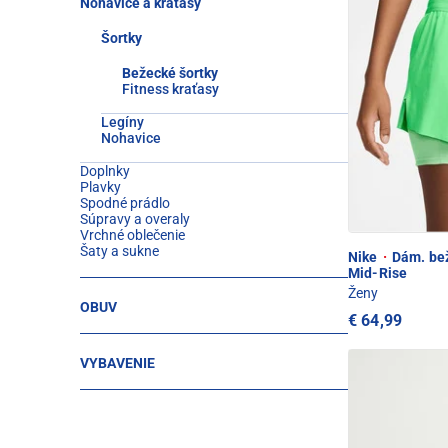
Nohavice a kraťasy
Šortky
Bežecké šortky
Fitness kraťasy
Legíny
Nohavice
Doplnky
Plavky
Spodné prádlo
Súpravy a overaly
Vrchné oblečenie
Šaty a sukne
Nike
·
Dám. bež
Mid-Rise
Ženy
OBUV
€ 64,99
VYBAVENIE