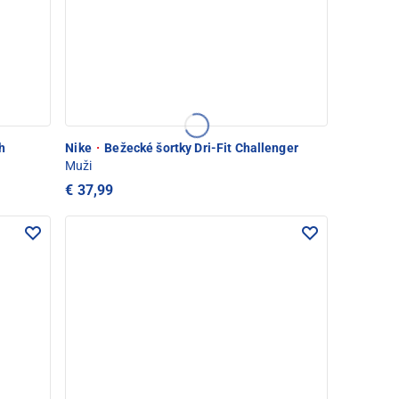
h
Nike
·
Bežecké šortky Dri-Fit Challenger
Muži
€ 37,99