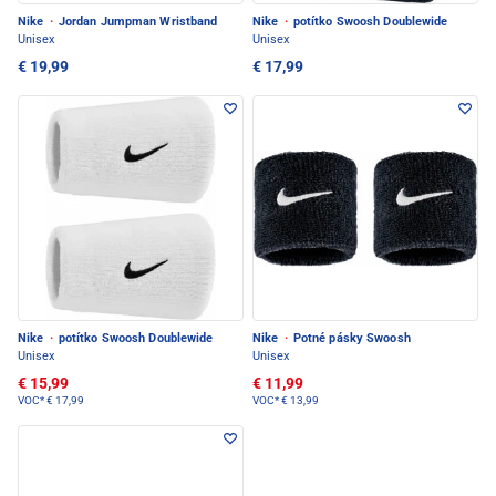
Nike
·
Jordan Jumpman Wristband
Nike
·
potítko Swoosh Doublewide
Unisex
Unisex
€ 19,99
€ 17,99
Nike
·
potítko Swoosh Doublewide
Nike
·
Potné pásky Swoosh
Unisex
Unisex
€ 15,99
€ 11,99
VOC*
€ 17,99
VOC*
€ 13,99