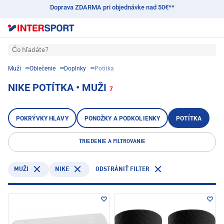
Doprava ZDARMA pri objednávke nad 50€**
Čo hľadáte?
Muži
Oblečenie
Doplnky
Potítka
NIKE POTÍTKA • MUŽI
7
POKRÝVKY HLAVY
PONOŽKY A PODKOLIENKY
POTÍTKA
TRIEDENIE A FILTROVANIE
NIKE
MUŽI
ODSTRÁNIŤ FILTER