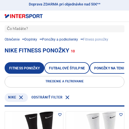
Doprava ZDARMA pri objednávke nad 50€**
Čo hľadáte?
Oblečenie
Doplnky
Ponožky a podkolienky
Fitness ponožky
NIKE FITNESS PONOŽKY
10
FITNESS PONOŽKY
FUTBALOVÉ ŠTULPNE
PONOŽKY NA TENIS
TRIEDENIE A FILTROVANIE
NIKE
ODSTRÁNIŤ FILTER