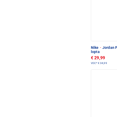
Nike
·
Jordan P
lopta
€ 29,99
VOC*
€ 34,99