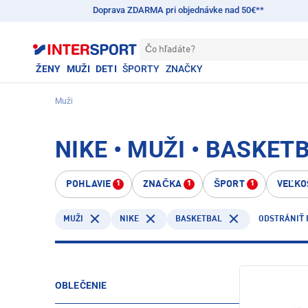
Doprava ZDARMA pri objednávke nad 50€**
Čo hľadáte?
ŽENY
MUŽI
DETI
ŠPORTY
ZNAČKY
Muži
NIKE • MUŽI • BASKET
POHLAVIE
ZNAČKA
ŠPORT
VEĽKO
1
1
1
NIKE
BASKETBAL
MUŽI
ODSTRÁNIŤ 
OBLEČENIE