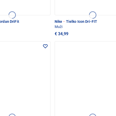
ordan DriFit
Nike
·
Tielko Icon Dri-FIT
Muži
€ 34,99