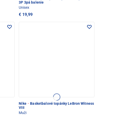
3P 3pá balenie
Unisex
€ 19,99
w
Nike
·
Basketbalové topánky LeBron Witness
VIII
Muži