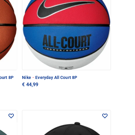
ourt 8P
Nike
·
Everyday All Court 8P
€ 44,99