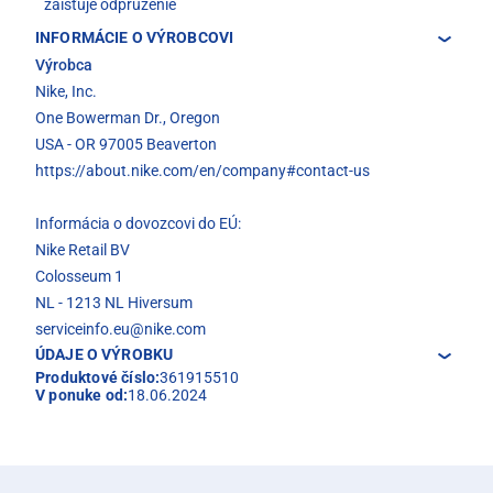
zaisťuje odpruženie
INFORMÁCIE O VÝROBCOVI
Výrobca
Nike, Inc.
One Bowerman Dr., Oregon
USA - OR 97005 Beaverton
https://about.nike.com/en/company#contact-us
Informácia o dovozcovi do EÚ:
Nike Retail BV
Colosseum 1
NL - 1213 NL Hiversum
serviceinfo.eu@nike.com
ÚDAJE O VÝROBKU
Produktové číslo:
361915510
V ponuke od:
18.06.2024