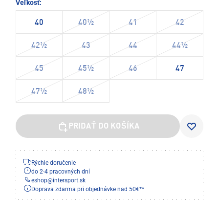
Veľkosť:
40
40½
41
42
42½
43
44
44½
45
45½
46
47
47½
48½
PRIDAŤ DO KOŠÍKA
Rýchle doručenie
do 2-4 pracovných dní
eshop
@
intersport.sk
Doprava zdarma pri objednávke nad 50€**