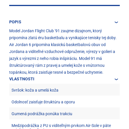
POPIS
Model Jordan Flight Club '91 zaujme dizajnom, ktorý
pripomína zlatú éru basketbalu a vynikajúce tenisky tej doby.
Air Jordan 6 pripomína klasickú basketbalovú obuv od
Jordana a viditeľné vzduchové odpruženie, výrezy v golieri a
jazyk s výrezmi z neho robia inšpiráciu. Model 91 má
štruktúrovaný rám z pravej a umelej kože s vnútornou
topánkou, ktorá zaisťuje tesné a bezpečné uchytenie.
VLASTNOSTI
Svršok: koža a umelá koža
Odolnosť zaisťuje štruktúru a oporu
Gumená podrážka ponúka trakciu
Medzipodrážka z PU s viditeľným prvkom Air-Sole v päte