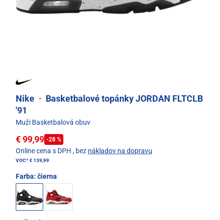
Nike
·
Basketbalové topánky JORDAN FLTCLB
'91
Muži Basketbalová obuv
€ 99,99
-28 %
Online cena s DPH
, bez
nákladov na dopravu
VOC*
€ 139,99
Farba:
čierna