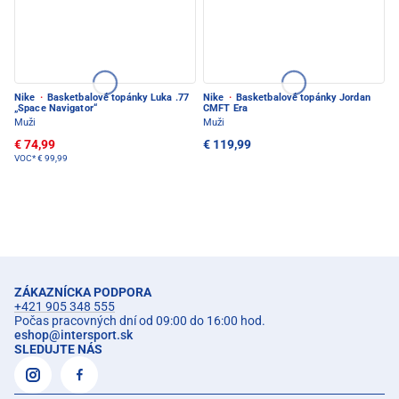
Nike
·
Basketbalové topánky Luka .77
Nike
·
Basketbalové topánky Jordan
„Space Navigator“
CMFT Era
Muži
Muži
€ 74,99
€ 119,99
VOC*
€ 99,99
ZÁKAZNÍCKA PODPORA
+421 905 348 555
Počas pracovných dní od 09:00 do 16:00 hod.
eshop
@
intersport.sk
SLEDUJTE NÁS