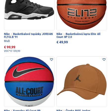
Nike
·
Basketbalové topánky JORDAN
Nike
·
Basketbalová lopta Elite All
FLTCLB '91
Court 8P 2.0
Muži
€ 49,99
€ 99,99
VOC*
€ 139,99
Nike
·
Everyday All Court 8P
Nike
·
Čiapka RISE Jordan