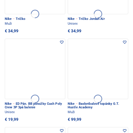
Nike
·
Tričko
Nike
·
Tričko Jordan Air
Muži
Unisex
€ 34,99
€ 34,99
Nike
·
ED Pán. BB ponožky Cush Poly
Nike
·
Basketbalové topánky G.T.
Crew 3P 3pá balenie
Hustle Academy
Unisex
Muži
€ 19,99
€ 99,99