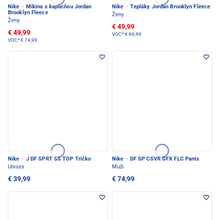
Nike
·
Mikina s kapucňou Jordan
Nike
·
Tepláky Jordan Brooklyn Fleece
Brooklyn Fleece
Ženy
Ženy
€ 49,99
€ 49,99
VOC*
€ 69,99
VOC*
€ 74,99
Nike
·
J DF SPRT SS TOP Tričko
Nike
·
DF SP CSVR GFX FLC Pants
Unisex
Muži
€ 39,99
€ 74,99