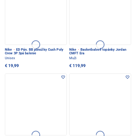
Nike
·
ED Pán. BB ponožky Cush Poly
Nike
·
Basketbalové topánky Jordan
Crew 3P 3pá balenie
CMFT Era
Unisex
Muži
€ 19,99
€ 119,99