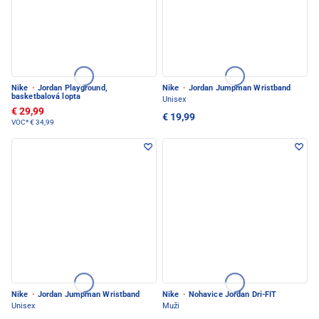
Nike
·
Jordan Playground,
Nike
·
Jordan Jumpman Wristband
basketbalová lopta
Unisex
€ 29,99
€ 19,99
VOC*
€ 34,99
Nike
·
Jordan Jumpman Wristband
Nike
·
Nohavice Jordan Dri-FIT
Unisex
Muži