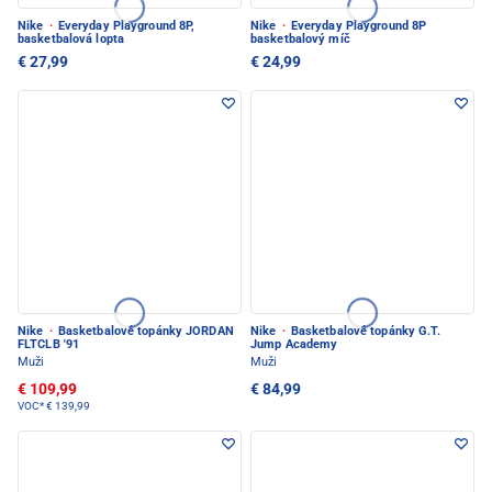
Nike
·
Everyday Playground 8P,
Nike
·
Everyday Playground 8P
basketbalová lopta
basketbalový míč
€ 27,99
€ 24,99
Nike
·
Basketbalové topánky JORDAN
Nike
·
Basketbalové topánky G.T.
FLTCLB '91
Jump Academy
Muži
Muži
€ 109,99
€ 84,99
VOC*
€ 139,99