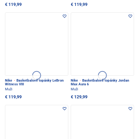
€ 119,99
€ 119,99
Nike
·
Basketbalové topánky LeBron
Nike
·
Basketbalové topánky Jordan
Witness VIII
Max Aura 6
Muži
Muži
€ 119,99
€ 129,99