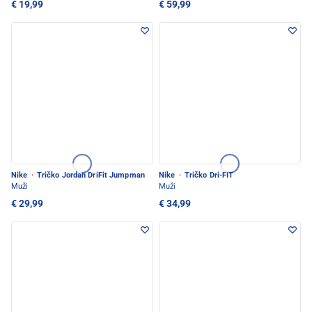
€ 19,99
€ 59,99
Nike
·
Tričko Jordan DriFit Jumpman
Nike
·
Tričko Dri-FIT
Muži
Muži
€ 29,99
€ 34,99