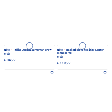
Nike
·
Tričko Jordan Jumpman Crew
Nike
·
Basketbalové topánky LeBron
Witness VIII
Muži
Muži
€ 34,99
€ 119,99