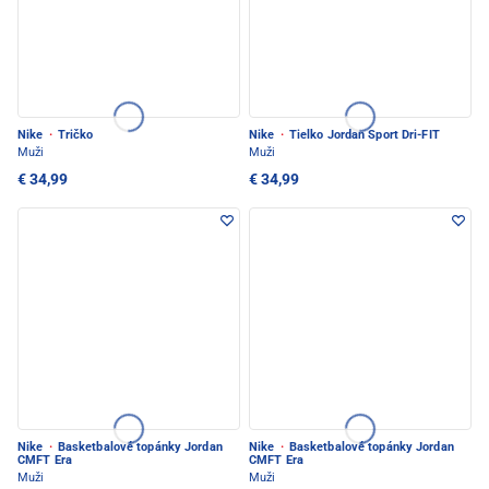
Nike
·
Tričko
Nike
·
Tielko Jordan Sport Dri-FIT
Muži
Muži
€ 34,99
€ 34,99
Nike
·
Basketbalové topánky Jordan
Nike
·
Basketbalové topánky Jordan
CMFT Era
CMFT Era
Muži
Muži