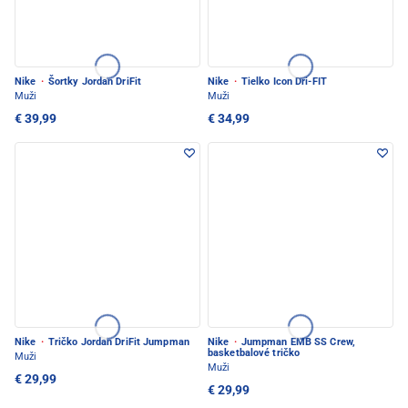
Nike
·
Šortky Jordan DriFit
Nike
·
Tielko Icon Dri-FIT
Muži
Muži
€ 39,99
€ 34,99
Nike
·
Tričko Jordan DriFit Jumpman
Nike
·
Jumpman EMB SS Crew,
basketbalové tričko
Muži
Muži
€ 29,99
€ 29,99