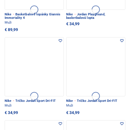
Nike
·
Basketbalové topánky Giannis
Nike
·
Jordan Playground,
Immortality 4
basketbalová lopta
Muži
€ 34,99
€ 89,99
Nike
·
Tričko Jordan Sport Dri-FIT
Nike
·
Tričko Jordan Sport Dri-FIT
Muži
Muži
€ 34,99
€ 34,99