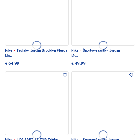
Nike
·
Tepláky Jordan Brooklyn Fleece
Nike
·
Športové šortky Jordan
Muži
Muži
€ 64,99
€ 49,99
Nike
·
J DF SPRT SS TOP Tričko
Nike
·
Športové tričko Jordan