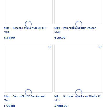
Nike
·
Bežecké tričko ACG Dri-FIT
Nike
·
Pán. triČko DF Run Swoosh
Muži
Muži
€ 34,99
€ 29,99
Nike
·
Pán. triČko DF Run Swoosh
Nike
·
Bežecké topánky Air Winflo 12
Muži
Muži
€ 29,99
€ 109,99