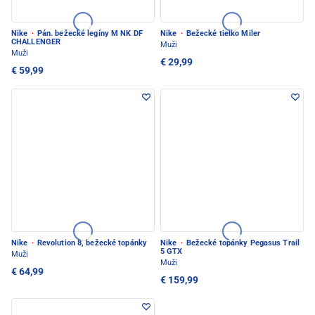
Nike
·
Pán. bežecké legíny M NK DF
Nike
·
Bežecké tielko Miler
CHALLENGER
Muži
Muži
€ 29,99
€ 59,99
Nike
·
Revolution 8, bežecké topánky
Nike
·
Bežecké topánky Pegasus Trail
5 GTX
Muži
Muži
€ 64,99
€ 159,99