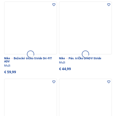
Nike
·
Bežecké tričko Stride Dri-FIT
Nike
·
Pán. triČko DFADV Stride
ADV
Muži
Muži
€ 44,99
€ 59,99