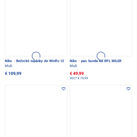
Nike
·
Bežecké topánky Air Winflo 12
Nike
·
pan. bunda NK RPL MILER
Muži
Muži
€ 109,99
€ 49,99
VOC*
€ 79,99