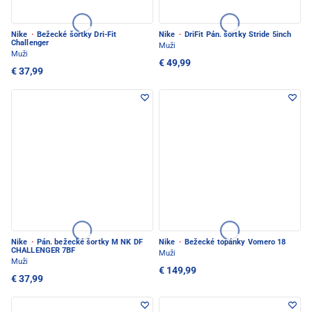
Nike
·
Bežecké šortky Dri-Fit
Nike
·
DriFit Pán. šortky Stride 5inch
Challenger
Muži
Muži
€ 49,99
€ 37,99
Nike
·
Pán. bežecké šortky M NK DF
Nike
·
Bežecké topánky Vomero 18
CHALLENGER 7BF
Muži
Muži
€ 149,99
€ 37,99