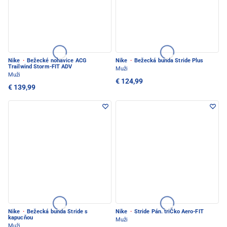
Nike
·
Bežecké nohavice ACG
Nike
·
Bežecká bunda Stride Plus
Trailwind Storm-FIT ADV
Muži
Muži
€ 124,99
€ 139,99
Nike
·
Bežecká bunda Stride s
Nike
·
Stride Pán. triČko Aero-FIT
kapucňou
Muži
Muži