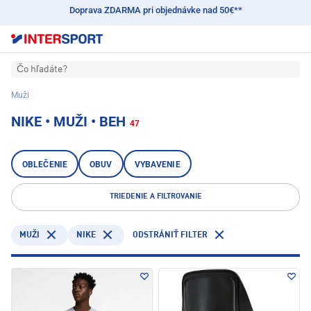
Doprava ZDARMA pri objednávke nad 50€**
Čo hľadáte?
Muži
NIKE • MUŽI • BEH
47
OBLEČENIE
OBUV
VYBAVENIE
TRIEDENIE A FILTROVANIE
NIKE
MUŽI
ODSTRÁNIŤ FILTER