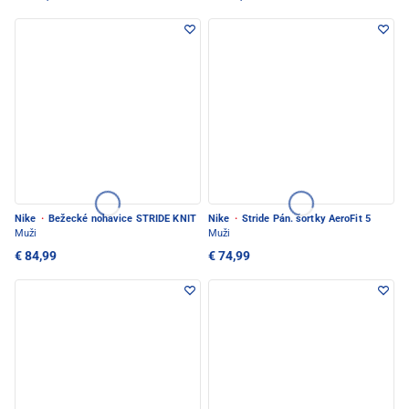
Nike
·
Bežecké nohavice STRIDE KNIT
Nike
·
Stride Pán. šortky AeroFit 5
Muži
Muži
€ 84,99
€ 74,99