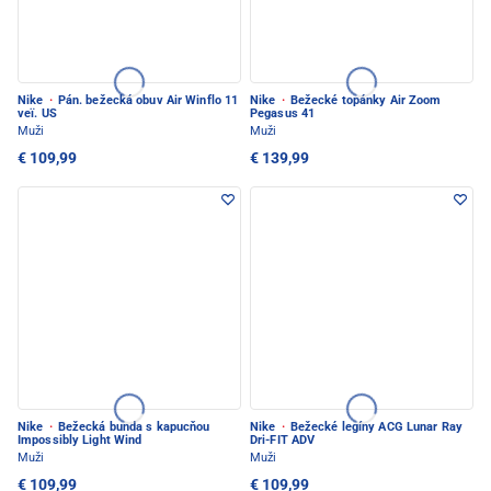
Nike
·
Pán. bežecká obuv Air Winflo 11
Nike
·
Bežecké topánky Air Zoom
veï. US
Pegasus 41
Muži
Muži
€ 109,99
€ 139,99
Nike
·
Bežecká bunda s kapucňou
Nike
·
Bežecké legíny ACG Lunar Ray
Impossibly Light Wind
Dri-FIT ADV
Muži
Muži
€ 109,99
€ 109,99