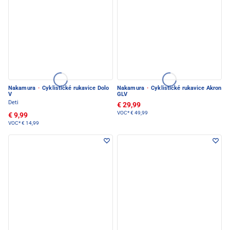
Nakamura
·
Cyklistické rukavice Dolo
Nakamura
·
Cyklistické rukavice Akron
V
GLV
Deti
€ 29,99
VOC*
€ 49,99
€ 9,99
VOC*
€ 14,99