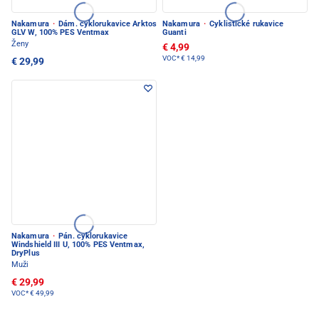
Nakamura
·
Dám. cyklorukavice Arktos
Nakamura
·
Cyklistické rukavice
GLV W, 100% PES Ventmax
Guanti
Ženy
€ 4,99
VOC*
€ 14,99
€ 29,99
Nakamura
·
Pán. cyklorukavice
Windshield III U, 100% PES Ventmax,
DryPlus
Muži
€ 29,99
VOC*
€ 49,99