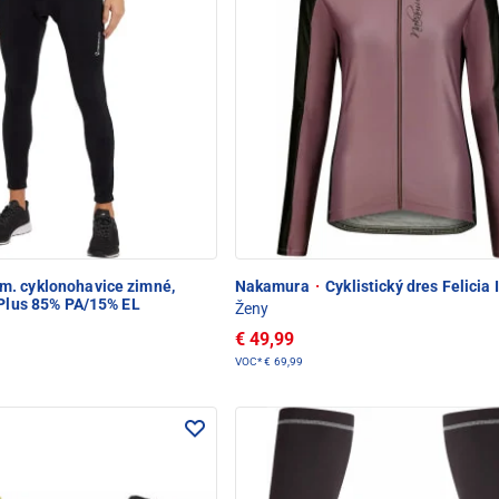
. cyklonohavice zimné,
Nakamura
·
Cyklistický dres Felicia 
yPlus 85% PA/15% EL
Ženy
€ 49,99
VOC*
€ 69,99