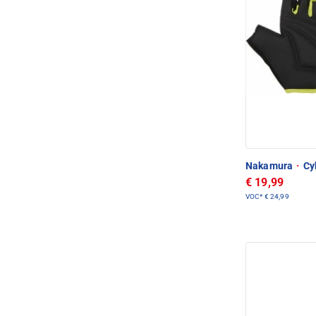
Nakamura
·
Cyk
€ 19,99
VOC*
€ 24,99