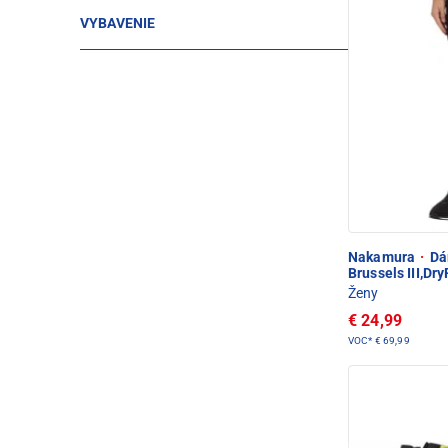
VYBAVENIE
Nakamura
·
Dám
Brussels III,Dr
Ženy
€ 24,99
VOC*
€ 69,99