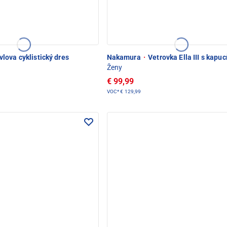
lova cyklistický dres
Nakamura
·
Vetrovka Ella III s kapu
Ženy
€ 99,99
VOC*
€ 129,99