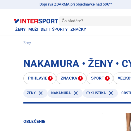
Doprava ZDARMA pri objednávke nad 50€**
Čo hľadáte?
ŽENY
MUŽI
DETI
ŠPORTY
ZNAČKY
Ženy
NAKAMURA • ŽENY • C
POHLAVIE
ZNAČKA
ŠPORT
VEĽKO
1
1
1
NAKAMURA
CYKLISTIKA
ŽENY
ODST
OBLEČENIE