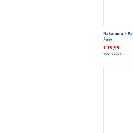
Nakamura
·
Pav
Ženy
€ 19,99
VOC*
€ 29,99