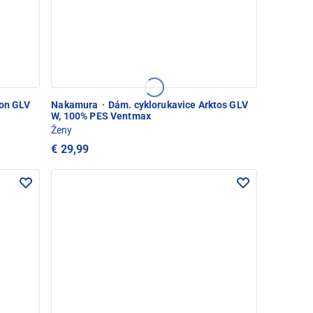
ron GLV
Nakamura
·
Dám. cyklorukavice Arktos GLV
W, 100% PES Ventmax
Ženy
€ 29,99