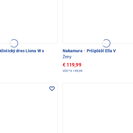
listický dres Liona W s
Nakamura
·
Pršiplášť Ella V
Ženy
€ 119,99
VOC*
€ 149,99