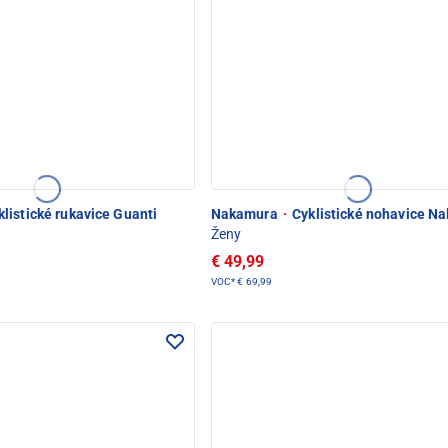
listické rukavice Guanti
Nakamura
·
Cyklistické nohavice Na
Ženy
€ 49,99
VOC*
€ 69,99