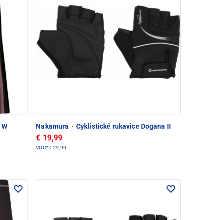
I W
Nakamura
·
Cyklistické rukavice Dogana II
€ 19,99
VOC*
€ 29,99