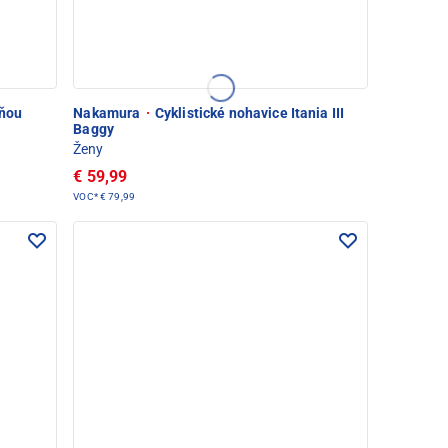
cňou
Nakamura
·
Cyklistické nohavice Itania III
Baggy
Ženy
€ 59,99
VOC*
€ 79,99