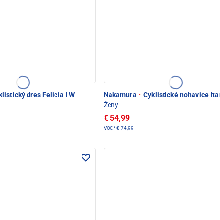
listický dres Felicia I W
Nakamura
·
Cyklistické nohavice Itan
Ženy
€ 54,99
VOC*
€ 74,99