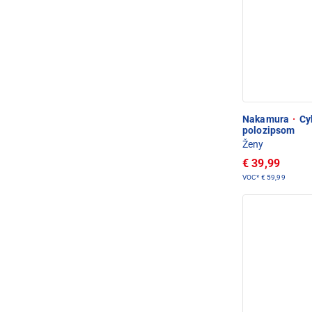
Nakamura
·
Cyk
polozipsom
Ženy
€ 39,99
VOC*
€ 59,99