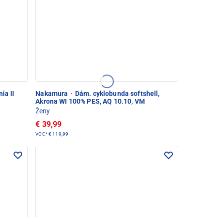
ia II
Nakamura
·
Dám. cyklobunda softshell,
Akrona WI 100% PES, AQ 10.10, VM
Ženy
€ 39,99
VOC*
€ 119,99