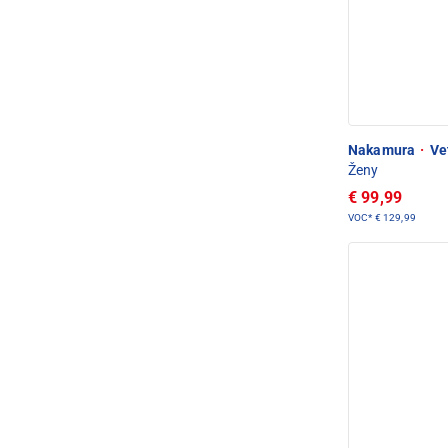
Nakamura
·
Vet
Ženy
€ 99,99
VOC*
€ 129,99