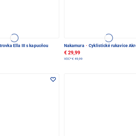
rovka Ella III s kapucňou
Nakamura
·
Cyklistické rukavice Ak
€ 29,99
VOC*
€ 49,99