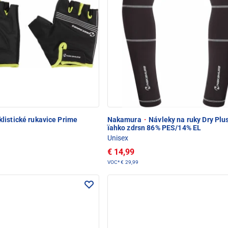
listické rukavice Prime
Nakamura
·
Návleky na ruky Dry Plus
ïahko zdrsn 86% PES/14% EL
Unisex
€ 14,99
VOC*
€ 29,99