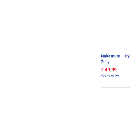
Nakamura
·
Cyk
Ženy
€ 49,99
VOC*
€ 69,99