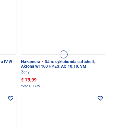
la IV W
Nakamura
·
Dám. cyklobunda softshell,
Akrona WI 100% PES, AQ 10.10, VM
Ženy
€ 79,99
VOC*
€ 119,99