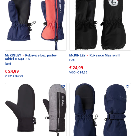
McKINLEY
·
Rukavice bez prstov
McKINLEY
·
Rukavice Maaron III
Adriel II AQX 5.5
Deti
Deti
€ 24,99
€ 24,99
VOC*
€ 34,99
VOC*
€ 34,99