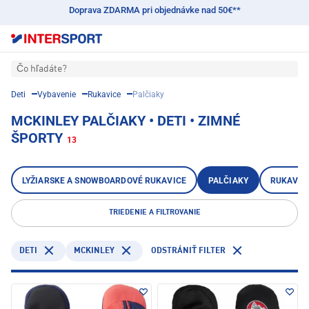
Doprava ZDARMA pri objednávke nad 50€**
Čo hľadáte?
Deti
Vybavenie
Rukavice
Palčiaky
MCKINLEY PALČIAKY • DETI • ZIMNÉ
ŠPORTY
13
LYŽIARSKE A SNOWBOARDOVÉ RUKAVICE
PALČIAKY
RUKAVICE
TRIEDENIE A FILTROVANIE
DETI
MCKINLEY
ODSTRÁNIŤ FILTER