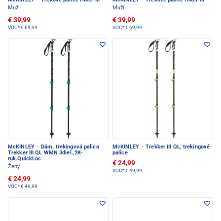
Muži
Muži
€ 39,99
€ 39,99
VOC*
€ 69,99
VOC*
€ 69,99
McKINLEY
·
Dám. trekingová palica
McKINLEY
·
Trekker III QL, trekingové
Trekker III QL WMN 3diel.,2K-
palice
ruk.QuickLoc
€ 24,99
Ženy
VOC*
€ 49,99
€ 24,99
VOC*
€ 49,99