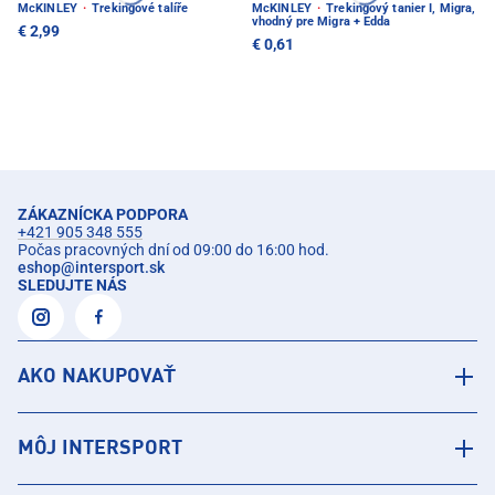
McKINLEY
·
Trekingové talíře
McKINLEY
·
Trekingový tanier I, Migra,
vhodný pre Migra + Edda
€ 2,99
€ 0,61
ZÁKAZNÍCKA PODPORA
+421 905 348 555
Počas pracovných dní od 09:00 do 16:00 hod.
eshop
@
intersport.sk
SLEDUJTE NÁS
AKO NAKUPOVAŤ
MÔJ INTERSPORT