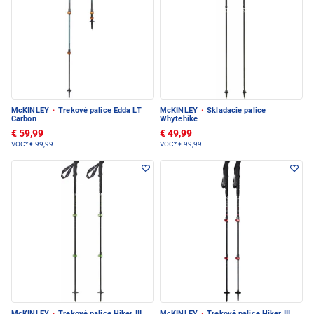
McKINLEY
·
Trekové palice Edda LT
McKINLEY
·
Skladacie palice
Carbon
Whytehike
€ 59,99
€ 49,99
VOC*
€ 99,99
VOC*
€ 99,99
McKINLEY
·
Trekové palice Hiker III
McKINLEY
·
Trekové palice Hiker III