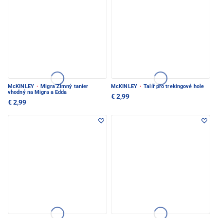
McKINLEY
·
Migra Zimný tanier
McKINLEY
·
Talíř pro trekingové hole
vhodný na Migra a Edda
€ 2,99
€ 2,99