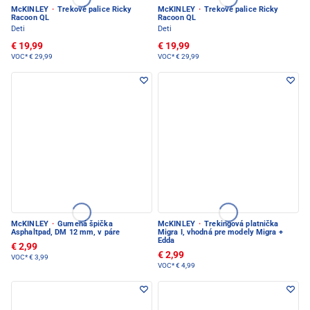
McKINLEY
·
Trekové palice Ricky
McKINLEY
·
Trekové palice Ricky
Racoon QL
Racoon QL
Deti
Deti
€ 19,99
€ 19,99
VOC*
€ 29,99
VOC*
€ 29,99
McKINLEY
·
Gumená špička
McKINLEY
·
Trekingová platnička
Asphaltpad, DM 12 mm, v páre
Migra I, vhodná pre modely Migra +
Edda
€ 2,99
€ 2,99
VOC*
€ 3,99
VOC*
€ 4,99