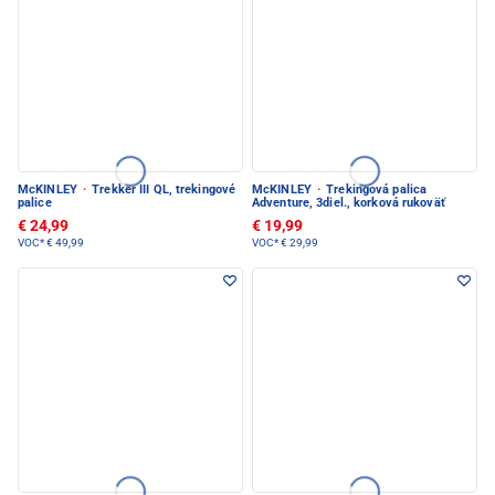
McKINLEY
·
Trekker III QL, trekingové
McKINLEY
·
Trekingová palica
palice
Adventure, 3diel., korková rukoväť
€ 24,99
€ 19,99
VOC*
€ 49,99
VOC*
€ 29,99