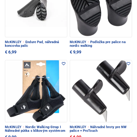
McKINLEY
·
Endure Pad, náhradná
McKINLEY
·
Podložka pre palice na
koncovka palíc
nordic walking
€ 6,99
€ 9,99
McKINLEY
·
Nordic Walking-Strap I
McKINLEY
·
Náhradné hroty pre NW
Náhradné pútka s klikovým systémom
palice + ProTouch