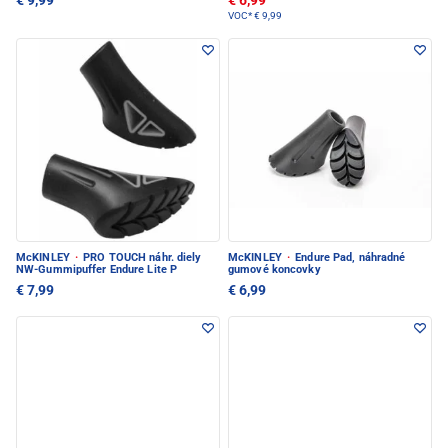
€ 9,99
€ 6,99
VOC*
€ 9,99
McKINLEY
·
PRO TOUCH náhr. diely
McKINLEY
·
Endure Pad, náhradné
NW-Gummipuffer Endure Lite P
gumové koncovky
€ 7,99
€ 6,99