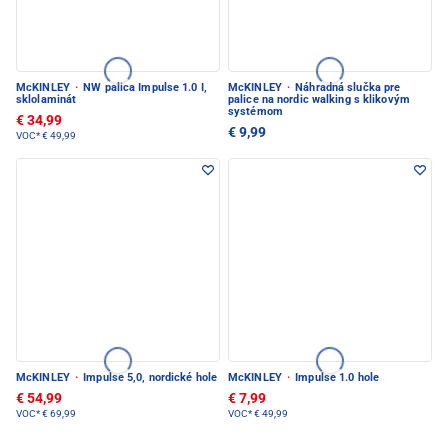
McKINLEY
·
NW palica Impulse 1.0 I,
McKINLEY
·
Náhradná slučka pre
sklolaminát
palice na nordic walking s klikovým
systémom
€ 34,99
€ 9,99
VOC*
€ 49,99
McKINLEY
·
Impulse 5,0, nordické hole
McKINLEY
·
Impulse 1.0 hole
€ 54,99
€ 7,99
VOC*
€ 69,99
VOC*
€ 49,99