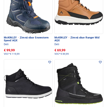
McKINLEY
·
Zimná obuv Snowstorm
McKINLEY
·
Zimná obuv Ranger Mid
Speed AQX
AQX
Deti
Deti
€ 99,99
€ 69,99
VOC*
€ 119,99
VOC*
€ 89,99