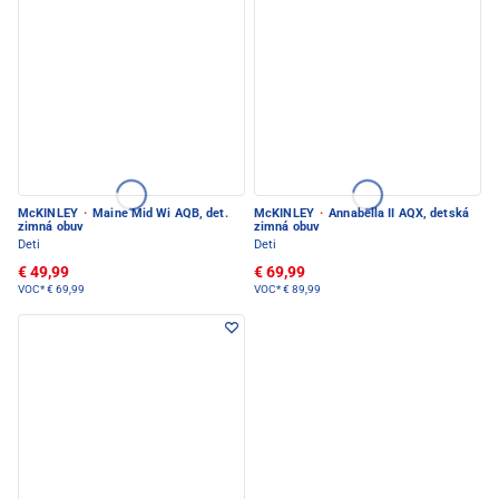
McKINLEY
·
Maine Mid Wi AQB, det.
McKINLEY
·
Annabella II AQX, detská
zimná obuv
zimná obuv
Deti
Deti
€ 49,99
€ 69,99
VOC*
€ 69,99
VOC*
€ 89,99