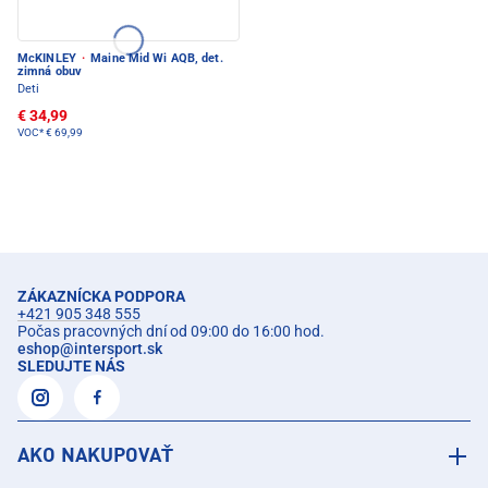
McKINLEY
·
Maine Mid Wi AQB, det.
zimná obuv
Deti
€ 34,99
VOC*
€ 69,99
ZÁKAZNÍCKA PODPORA
+421 905 348 555
Počas pracovných dní od 09:00 do 16:00 hod.
eshop
@
intersport.sk
SLEDUJTE NÁS
AKO NAKUPOVAŤ