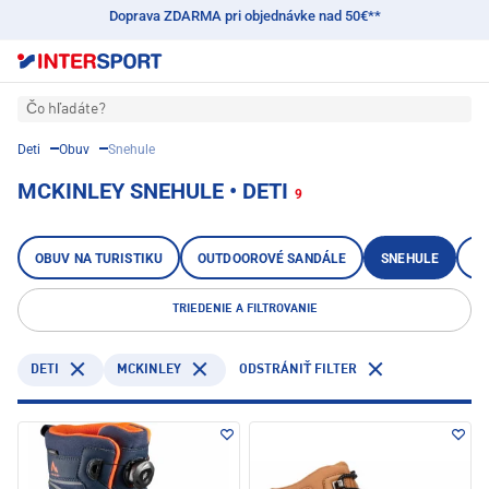
Doprava ZDARMA pri objednávke nad 50€**
Čo hľadáte?
Deti
Obuv
Snehule
MCKINLEY SNEHULE • DETI
9
OBUV NA TURISTIKU
OUTDOOROVÉ SANDÁLE
SNEHULE
Z
TRIEDENIE A FILTROVANIE
DETI
MCKINLEY
ODSTRÁNIŤ FILTER