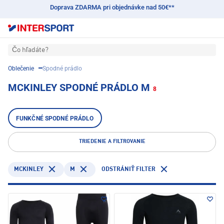
Doprava ZDARMA pri objednávke nad 50€**
Čo hľadáte?
Oblečenie
Spodné prádlo
MCKINLEY SPODNÉ PRÁDLO M
8
FUNKČNÉ SPODNÉ PRÁDLO
TRIEDENIE A FILTROVANIE
MCKINLEY
M
ODSTRÁNIŤ FILTER