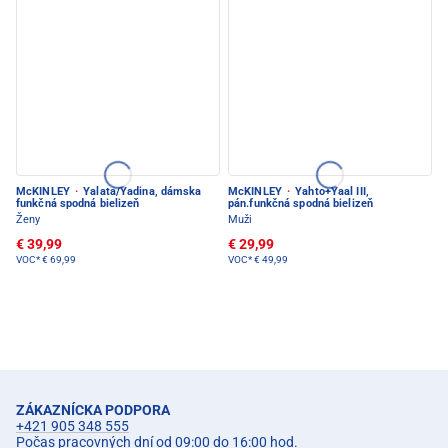
McKINLEY
·
Yalata/Yadina, dámska
McKINLEY
·
Yahto+Yaal III,
funkčná spodná bielizeň
pán.funkčná spodná bielizeň
Ženy
Muži
€ 39,99
€ 29,99
VOC*
€ 69,99
VOC*
€ 49,99
ZÁKAZNÍCKA PODPORA
+421 905 348 555
Počas pracovných dní od 09:00 do 16:00 hod.