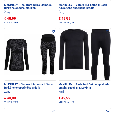
McKINLEY
·
Yalata/Yadina, dámska
McKINLEY
·
Yalata II & Lorna II Sada
funkčná spodná bielizeň
funkčného spodného prádla
Ženy
Ženy
€ 49,99
€ 49,99
VOC*
€ 69,99
VOC*
€ 69,99
McKINLEY
·
Yalata II & Lorna II Sada
McKINLEY
·
Sada funkčného spodného
funkčného spodného prádla
prádla Yacob II & Levin II
Ženy
Muži
€ 49,99
€ 49,99
VOC*
€ 69,99
VOC*
€ 69,99