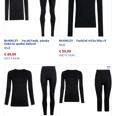
McKINLEY
·
Yacob/Yanik, pánska
McKINLEY
·
Funkčné tričko Riku IV
funkčná spodná bielizeň
Muži
Muži
€ 59,99
€ 49,99
VOC*
€ 79,99
VOC*
€ 69,99