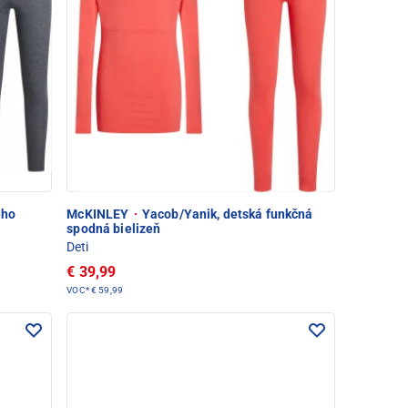
ého
McKINLEY
·
Yacob/Yanik, detská funkčná
spodná bielizeň
Deti
€ 39,99
VOC*
€ 59,99