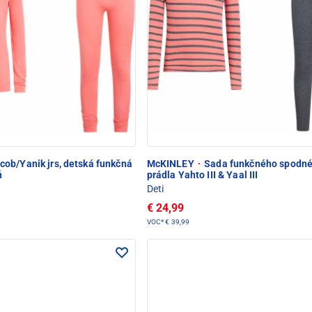
ob/Yanik jrs, detská funkčná
McKINLEY
·
Sada funkčného spodn
ň
prádla Yahto III & Yaal III
Deti
€ 24,99
VOC*
€ 39,99