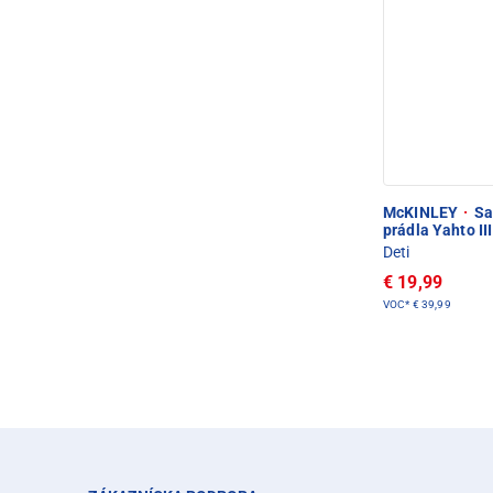
McKINLEY
·
Sa
prádla Yahto III
Deti
€ 19,99
VOC*
€ 39,99