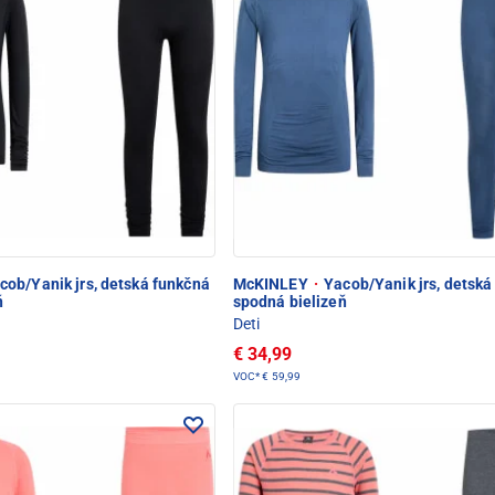
ob/Yanik jrs, detská funkčná
McKINLEY
·
Yacob/Yanik jrs, detská
ň
spodná bielizeň
Deti
€ 34,99
VOC*
€ 59,99