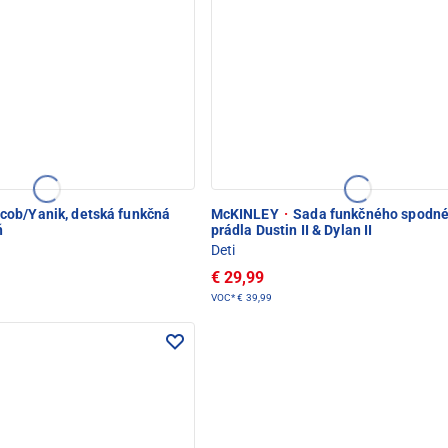
cob/Yanik, detská funkčná
McKINLEY
·
Sada funkčného spodn
ň
prádla Dustin II & Dylan II
Deti
€ 29,99
VOC*
€ 39,99