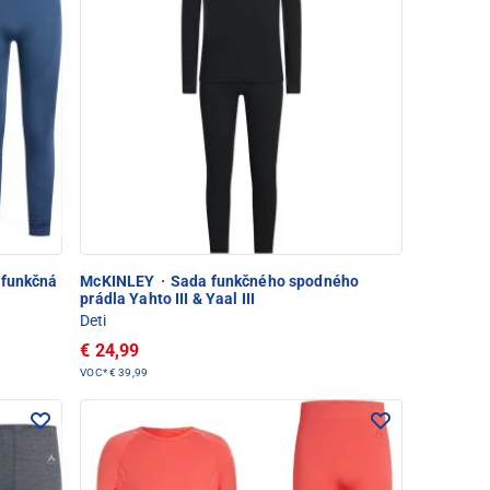
 funkčná
McKINLEY
·
Sada funkčného spodného
prádla Yahto III & Yaal III
Deti
€ 24,99
VOC*
€ 39,99