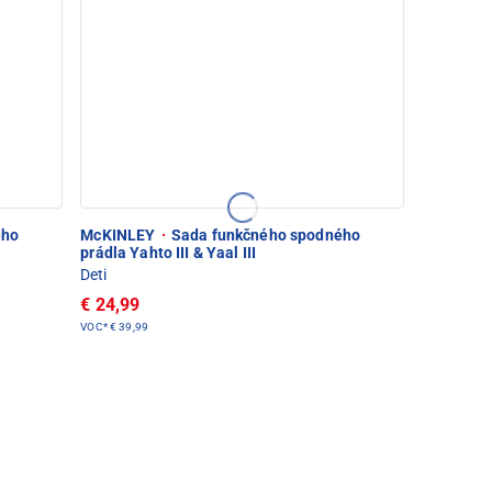
ého
McKINLEY
·
Sada funkčného spodného
prádla Yahto III & Yaal III
Deti
€ 24,99
VOC*
€ 39,99