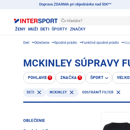
Doprava ZDARMA pri objednávke nad 50€**
Čo hľadáte?
ŽENY
MUŽI
DETI
ŠPORTY
ZNAČKY
Deti
Oblečenie
Spodné prádlo
Funkčné spodné prádlo
Súp
MCKINLEY SÚPRAVY F
POHLAVIE
ZNAČKA
ŠPORT
VEĽKO
1
1
DETI
MCKINLEY
ODSTRÁNIŤ FILTER
OBLEČENIE