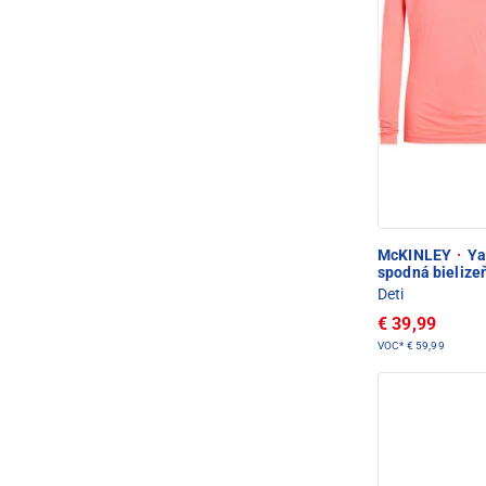
McKINLEY
·
Yac
spodná bielize
Deti
€ 39,99
VOC*
€ 59,99