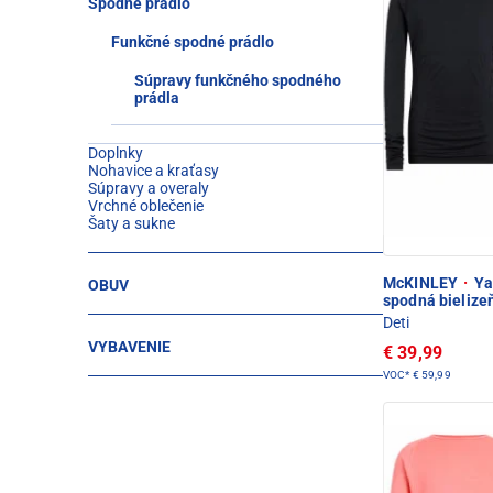
Spodné prádlo
Funkčné spodné prádlo
Súpravy funkčného spodného
prádla
Doplnky
Nohavice a kraťasy
Súpravy a overaly
Vrchné oblečenie
Šaty a sukne
McKINLEY
·
Yac
OBUV
spodná bielize
Deti
VYBAVENIE
€ 39,99
VOC*
€ 59,99