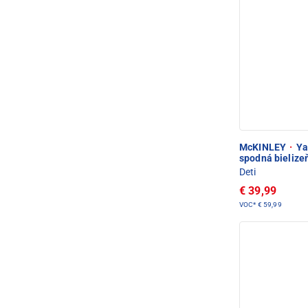
McKINLEY
·
Ya
spodná bielize
Deti
€ 39,99
VOC*
€ 59,99