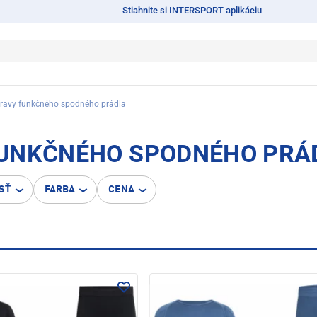
Stiahnite si INTERSPORT aplikáciu
ravy funkčného spodného prádla
UNKČNÉHO SPODNÉHO PRÁDL
SŤ
FARBA
CENA