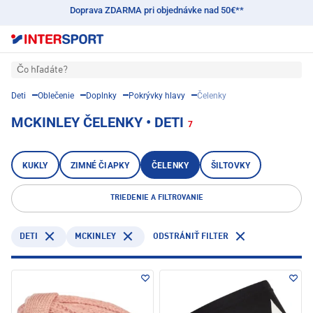
Doprava ZDARMA pri objednávke nad 50€**
Čo hľadáte?
Deti
Oblečenie
Doplnky
Pokrývky hlavy
Čelenky
MCKINLEY ČELENKY • DETI
7
KUKLY
ZIMNÉ ČIAPKY
ČELENKY
ŠILTOVKY
TRIEDENIE A FILTROVANIE
DETI
MCKINLEY
ODSTRÁNIŤ FILTER