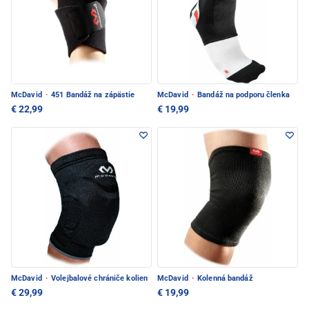
McDavid
·
451 Bandáž na zápästie
McDavid
·
Bandáž na podporu členka
€ 22,99
€ 19,99
McDavid
·
Volejbalové chrániče kolien
McDavid
·
Kolenná bandáž
€ 29,99
€ 19,99