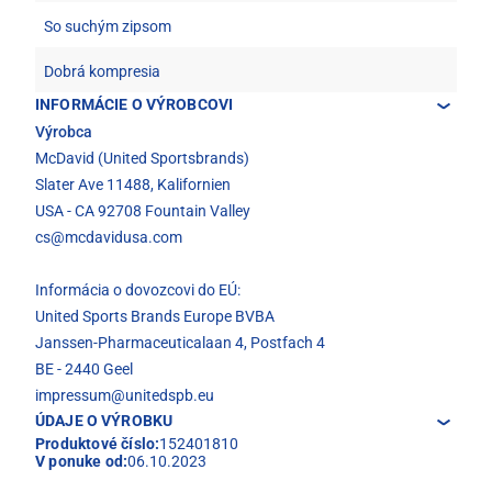
So suchým zipsom
Dobrá kompresia
INFORMÁCIE O VÝROBCOVI
Výrobca
McDavid (United Sportsbrands)
Slater Ave 11488, Kalifornien
USA - CA 92708 Fountain Valley
cs@mcdavidusa.com
Informácia o dovozcovi do EÚ:
United Sports Brands Europe BVBA
Janssen-Pharmaceuticalaan 4, Postfach 4
BE - 2440 Geel
impressum@unitedspb.eu
ÚDAJE O VÝROBKU
Produktové číslo:
152401810
V ponuke od:
06.10.2023