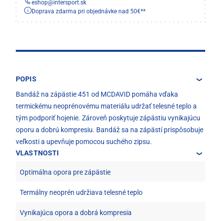
eshop
@
intersport.sk
Doprava zdarma pri objednávke nad 50€**
POPIS
Bandáž na zápästie 451 od MCDAVID pomáha vďaka
termickému neoprénovému materiálu udržať telesné teplo a
tým podporiť hojenie. Zároveň poskytuje zápästiu vynikajúcu
oporu a dobrú kompresiu. Bandáž sa na zápästí prispôsobuje
veľkosti a upevňuje pomocou suchého zipsu.
VLASTNOSTI
Optimálna opora pre zápästie
Termálny neoprén udržiava telesné teplo
Vynikajúca opora a dobrá kompresia