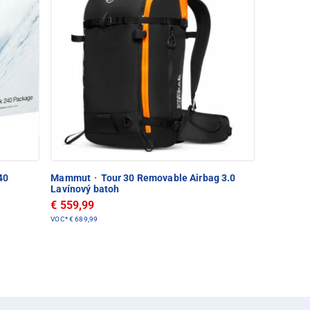
40
Mammut
·
Tour 30 Removable Airbag 3.0
Lavínový batoh
€ 559,99
VOC*
€ 689,99