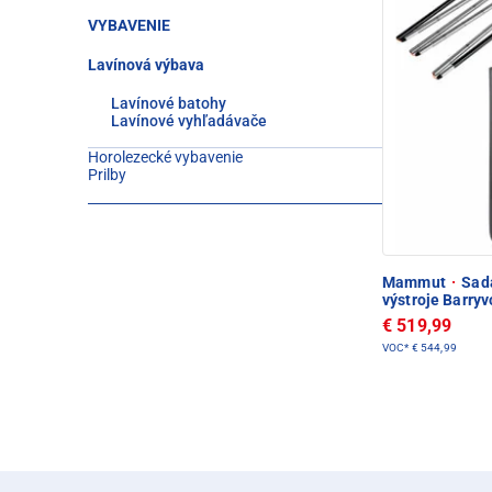
VYBAVENIE
Lavínová výbava
Lavínové batohy
Lavínové vyhľadávače
Horolezecké vybavenie
Prilby
Mammut
·
Sada
výstroje Barry
€ 519,99
VOC*
€ 544,99