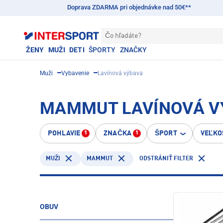
Doprava ZDARMA pri objednávke nad 50€**
Čo hľadáte?
ŽENY
MUŽI
DETI
ŠPORTY
ZNAČKY
Muži
Vybavenie
Lavínová výbava
MAMMUT LAVÍNOVÁ VÝ
POHLAVIE
ZNAČKA
ŠPORT
VEĽKO
1
1
MAMMUT
MUŽI
ODSTRÁNIŤ FILTER
OBUV