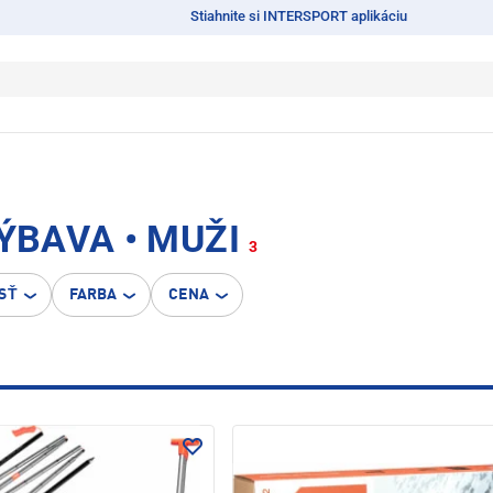
Stiahnite si INTERSPORT aplikáciu
BAVA • MUŽI
3
SŤ
FARBA
CENA