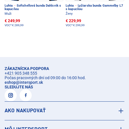
Luhta
·
Softshellová bunda Dahlsvik s
Luhta
·
Lyžiarska bunda Gammelby L7
kapucňou
s kapucňou
Muži
Ženy
€ 249,99
€ 229,99
VOC*
€ 289,99
VOC*
€ 299,99
ZÁKAZNÍCKA PODPORA
+421 905 348 555
Počas pracovných dní od 09:00 do 16:00 hod.
eshop
@
intersport.sk
SLEDUJTE NÁS
AKO NAKUPOVAŤ