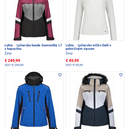
Luhta
·
Lyžiarska bunda Gammelby L7
Luhta
·
Lyžiarske tričko Dahl s
s kapucňou
polovičným zipsom
Ženy
Ženy
€ 249,99
€ 49,99
VOC*
€ 299,99
VOC*
€ 99,99