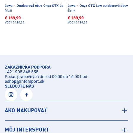
Lowa
·
Outdoorová obuv Onyx GTX Lo
Lowa
·
Onyx GTX Low outdoorová obuv
Muži
Ženy
€ 169,99
€ 169,99
VOC*
€ 189,99
VOC*
€ 189,99
ZÁKAZNÍCKA PODPORA
+421 905 348 555
Počas pracovných dní od 09:00 do 16:00 hod.
eshop
@
intersport.sk
SLEDUJTE NÁS
AKO NAKUPOVAŤ
MÔJ INTERSPORT