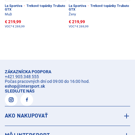
La Sportiva
·
Trekové topánky Trubuto
La Sportiva
·
Trekové topánky Trubuto
GTX
GTX
Muži
Ženy
€ 219,99
€ 219,99
VOC*
€ 269,99
VOC*
€ 269,99
ZÁKAZNÍCKA PODPORA
+421 905 348 555
Počas pracovných dní od 09:00 do 16:00 hod.
eshop
@
intersport.sk
SLEDUJTE NÁS
AKO NAKUPOVAŤ