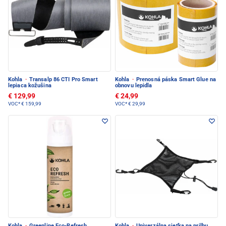
Kohla
·
Transalp 86 CTI Pro Smart
Kohla
·
Prenosná páska Smart Glue na
lepiaca kožušina
obnovu lepidla
€ 129,99
€ 24,99
VOC*
€ 159,99
VOC*
€ 29,99
Kohla
·
Greenline Eco-Refresh
Kohla
·
Univerzálna sieťka na prilbu