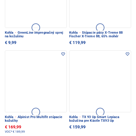
Kohla
·
GreenLine impregnačný sprej
Kohla
·
Stúpacie pásy X-Treme 88
na kožušinu
Fischer X-Treme 88, 65% mohér
€ 9,99
€ 119,99
Kohla
·
Alpinist Pro Multifit stúpacie
Kohla
·
TX 93 Up Smart Lepiaca
kožušky
kožušina pre Kästle TX93 Up
€ 169,99
€ 159,99
VOC*
€ 189,99