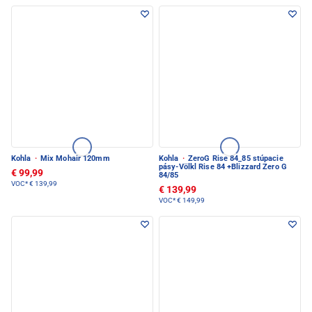
Kohla
·
Mix Mohair 120mm
Kohla
·
ZeroG Rise 84_85 stúpacie
pásy-Völkl Rise 84 +Blizzard Zero G
€ 99,99
84/85
VOC*
€ 139,99
€ 139,99
VOC*
€ 149,99