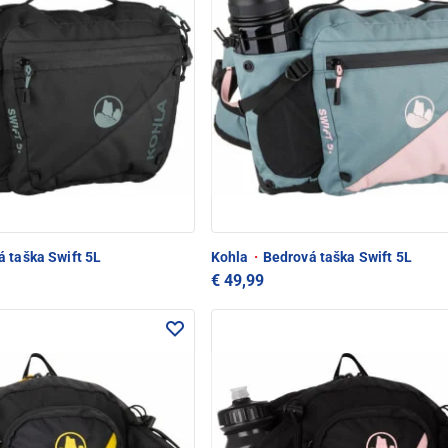
 taška Swift 5L
Kohla
·
Bedrová taška Swift 5L
€ 49,99