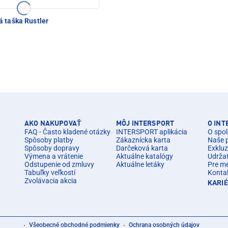
 taška Rustler
AKO NAKUPOVAŤ
MÔJ INTERSPORT
O IN
FAQ - Často kladené otázky
INTERSPORT aplikácia
O spol
Spôsoby platby
Zákaznícka karta
Naše 
Spôsoby dopravy
Darčeková karta
Exkluz
Výmena a vrátenie
Aktuálne katalógy
Udrža
Odstupenie od zmluvy
Aktuálne letáky
Pre m
Tabuľky veľkostí
Konta
Zvolávacia akcia
KARI
Všeobecné obchodné podmienky
Ochrana osobných údajov