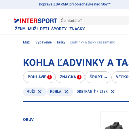
Doprava ZDARMA pri objednávke nad 50€**
Čo hľadáte?
ŽENY
MUŽI
DETI
ŠPORTY
ZNAČKY
Muži
Vybavenie
Tašky
Ľadvinky a tašky cez rameno
KOHLA ĽADVINKY A TA
POHLAVIE
ZNAČKA
ŠPORT
VEĽKO
1
1
KOHLA
MUŽI
ODSTRÁNIŤ FILTER
OBUV