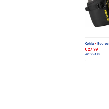
Kohla
·
Bedrová
€ 27,99
VOC*
€ 44,99