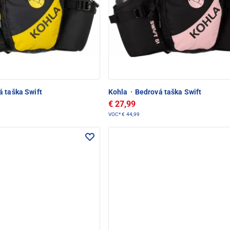
 taška Swift
Kohla
·
Bedrová taška Swift
€ 27,99
VOC*
€ 44,99