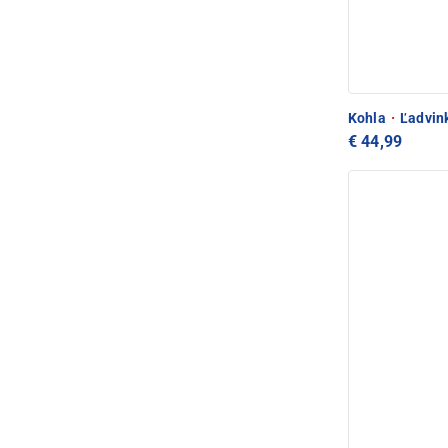
Kohla
·
Ľadvink
€ 44,99