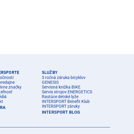
TERSPORTE
SLUŽBY
očnosti
5 ročná záruka bicyklov
predajne
GENESIS
ívne značky
Servisná knižka BIKE
teľnosť
Servis strojov ENERGETICS
édiá
Rastúce detské lyže
kt
INTERSPORT Benefit Klub
INTERSPORT záruky
ÉRA
INTERSPORT BLOG