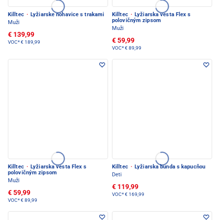
Killtec
·
Lyžiarske nohavice s trakami
Killtec
·
Lyžiarska vesta Flex s
polovičným zipsom
Muži
Muži
€ 139,99
€ 59,99
VOC*
€ 189,99
VOC*
€ 89,99
Killtec
·
Lyžiarska vesta Flex s
Killtec
·
Lyžiarska bunda s kapucňou
polovičným zipsom
Deti
Muži
€ 119,99
€ 59,99
VOC*
€ 169,99
VOC*
€ 89,99