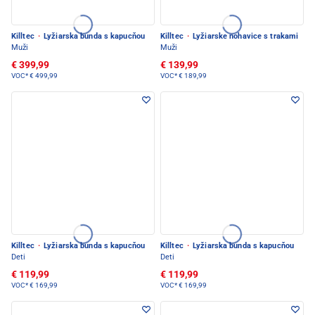
Killtec
·
Lyžiarska bunda s kapucňou
Killtec
·
Lyžiarske nohavice s trakami
Muži
Muži
€ 399,99
€ 139,99
VOC*
€ 499,99
VOC*
€ 189,99
Killtec
·
Lyžiarska bunda s kapucňou
Killtec
·
Lyžiarska bunda s kapucňou
Deti
Deti
€ 119,99
€ 119,99
VOC*
€ 169,99
VOC*
€ 169,99