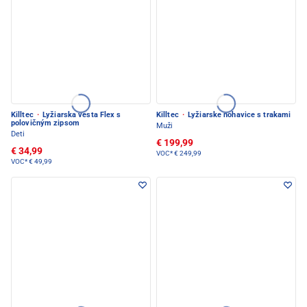
Killtec
·
Lyžiarska vesta Flex s
Killtec
·
Lyžiarske nohavice s trakami
polovičným zipsom
Muži
Deti
€ 199,99
€ 34,99
VOC*
€ 249,99
VOC*
€ 49,99