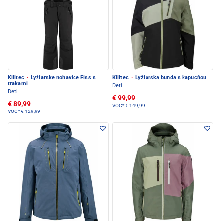
Killtec
·
Lyžiarske nohavice Fiss s
Killtec
·
Lyžiarska bunda s kapucňou
trakami
Deti
Deti
€ 99,99
€ 89,99
VOC*
€ 149,99
VOC*
€ 129,99