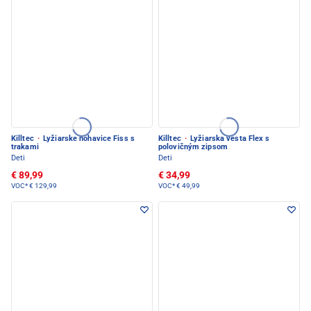
Killtec
·
Lyžiarske nohavice Fiss s
Killtec
·
Lyžiarska vesta Flex s
trakami
polovičným zipsom
Deti
Deti
€ 89,99
€ 34,99
VOC*
€ 129,99
VOC*
€ 49,99