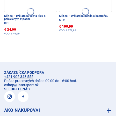
Killtec
·
Lyžiarska vesta Flex s
Killtec
·
Lyžiarska bunda s kapucňou
polovičným zipsom
Muži
Deti
€ 199,99
€ 34,99
VOC*
€ 279,99
VOC*
€ 49,99
ZÁKAZNÍCKA PODPORA
+421 905 348 555
Počas pracovných dní od 09:00 do 16:00 hod.
eshop
@
intersport.sk
SLEDUJTE NÁS
AKO NAKUPOVAŤ