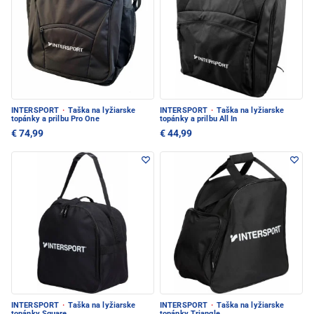
INTERSPORT
·
Taška na lyžiarske
INTERSPORT
·
Taška na lyžiarske
topánky a prilbu Pro One
topánky a prilbu All In
€ 74,99
€ 44,99
INTERSPORT
·
Taška na lyžiarske
INTERSPORT
·
Taška na lyžiarske
topánky Square
topánky Triangle