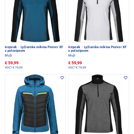
Icepeak
·
Lyžiarska mikina Peever XF
Icepeak
·
Lyžiarska mikina Peever XF
s polozipsom
s polozipsom
Muži
Muži
€ 59,99
€ 59,99
VOC*
€ 79,99
VOC*
€ 79,99