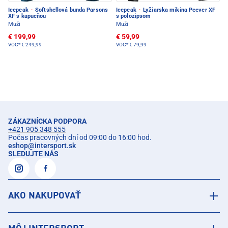
Icepeak
·
Softshellová bunda Parsons
Icepeak
·
Lyžiarska mikina Peever XF
XF s kapucňou
s polozipsom
Muži
Muži
€ 199,99
€ 59,99
VOC*
€ 249,99
VOC*
€ 79,99
ZÁKAZNÍCKA PODPORA
+421 905 348 555
Počas pracovných dní od 09:00 do 16:00 hod.
eshop
@
intersport.sk
SLEDUJTE NÁS
AKO NAKUPOVAŤ