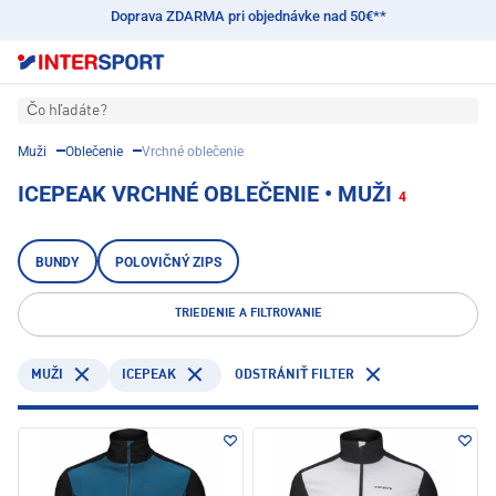
Doprava ZDARMA pri objednávke nad 50€**
Čo hľadáte?
Muži
Oblečenie
Vrchné oblečenie
ICEPEAK VRCHNÉ OBLEČENIE • MUŽI
4
BUNDY
POLOVIČNÝ ZIPS
TRIEDENIE A FILTROVANIE
ICEPEAK
MUŽI
ODSTRÁNIŤ FILTER