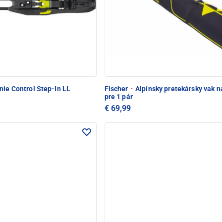
ie Control Step-In LL
Fischer
·
Alpínsky pretekársky vak n
pre 1 pár
€ 69,99