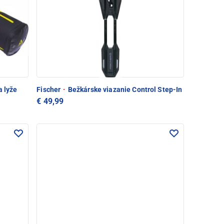
a lyže
Fischer
·
Bežkárske viazanie Control Step-In
€ 49,99