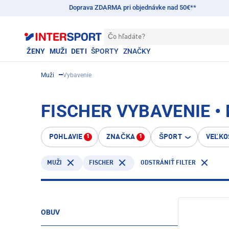
Doprava ZDARMA pri objednávke nad 50€**
Čo hľadáte?
ŽENY
MUŽI
DETI
ŠPORTY
ZNAČKY
Muži
Vybavenie
FISCHER VYBAVENIE •
POHLAVIE
ZNAČKA
ŠPORT
VEĽKO
1
1
FISCHER
MUŽI
ODSTRÁNIŤ FILTER
OBUV