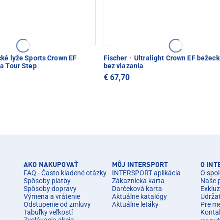
ké lyže Sports Crown EF
Fischer
·
Ultralight Crown EF bežeck
ia Tour Step
bez viazania
€ 67,70
AKO NAKUPOVAŤ
MÔJ INTERSPORT
O IN
FAQ - Často kladené otázky
INTERSPORT aplikácia
O spol
Spôsoby platby
Zákaznícka karta
Naše 
Spôsoby dopravy
Darčeková karta
Exkluz
Výmena a vrátenie
Aktuálne katalógy
Udrža
Odstupenie od zmluvy
Aktuálne letáky
Pre m
Tabuľky veľkostí
Konta
Zvolávacia akcia