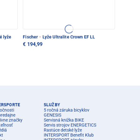
é lyže
Fischer
·
Lyže Ultralite Crown EF LL
€ 194,99
TERSPORTE
SLUŽBY
očnosti
5 ročná záruka bicyklov
predajne
GENESIS
ívne značky
Servisná knižka BIKE
teľnosť
Servis strojov ENERGETICS
édiá
Rastúce detské lyže
kt
INTERSPORT Benefit Klub
INTERSPORT záruky