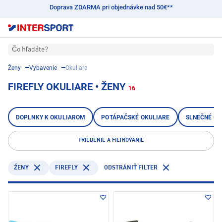
Doprava ZDARMA pri objednávke nad 50€**
Čo hľadáte?
Ženy
Vybavenie
Okuliare
FIREFLY OKULIARE • ŽENY
16
DOPLNKY K OKULIAROM
POTÁPAČSKÉ OKULIARE
SLNEČNÉ OK
TRIEDENIE A FILTROVANIE
FIREFLY
ŽENY
ODSTRÁNIŤ FILTER