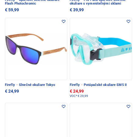
Flash Photochromic
okuliare s vymeniteľnými sklami
€ 59,99
€ 39,99
Firefly
·
Slnečné okuliare Tokyo
Firefly
·
Potápačské okuliare SM5 II
€ 24,99
€ 24,99
VOC*
€ 29,99