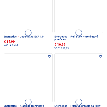
Energetics
·
Jogamatka EVA 1.0
Energetics
·
Pull Buoy – tréningová
pomôcka
€ 14,99
€ 16,99
VOC*
€ 19,99
VOC*
€ 19,99
Energetics
·
Klasické tréningové
Energetics
·
Push Up držadlá na kliky