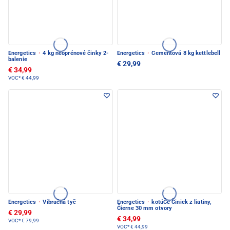
Energetics
·
4 kg neoprénové činky 2-
Energetics
·
Cementová 8 kg kettlebell
balenie
€ 29,99
€ 34,99
VOC*
€ 44,99
Energetics
·
Vibračná tyč
Energetics
·
kotúČe Činiek z liatiny,
Čierne 30 mm otvory
€ 29,99
€ 34,99
VOC*
€ 79,99
VOC*
€ 44,99