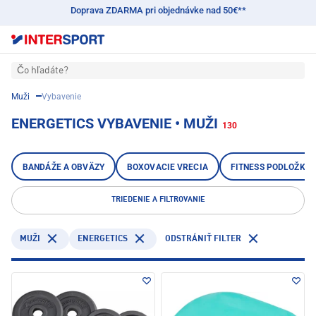
Doprava ZDARMA pri objednávke nad 50€**
Čo hľadáte?
Muži
Vybavenie
ENERGETICS VYBAVENIE • MUŽI
130
BANDÁŽE A OBVÄZY
BOXOVACIE VRECIA
FITNESS PODLOŽKY
TRIEDENIE A FILTROVANIE
ENERGETICS
MUŽI
ODSTRÁNIŤ FILTER