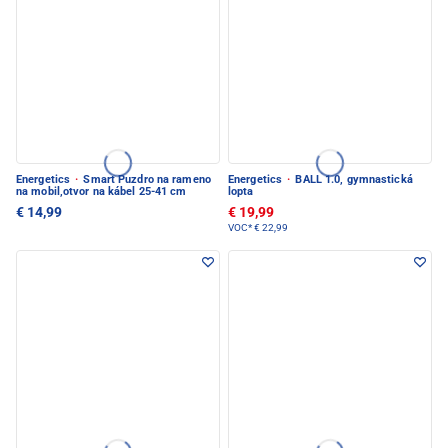
Energetics
·
Smart Puzdro na rameno
Energetics
·
BALL 1.0, gymnastická
na mobil,otvor na kábel 25-41 cm
lopta
€ 14,99
€ 19,99
VOC*
€ 22,99