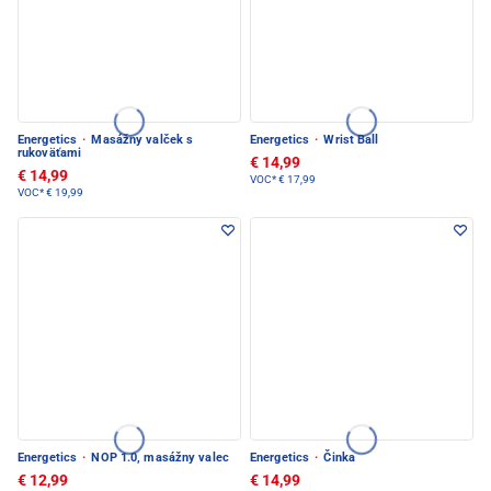
Energetics
·
Masážny valček s
Energetics
·
Wrist Ball
rukoväťami
€ 14,99
€ 14,99
VOC*
€ 17,99
VOC*
€ 19,99
Energetics
·
NOP 1.0, masážny valec
Energetics
·
Činka
€ 12,99
€ 14,99