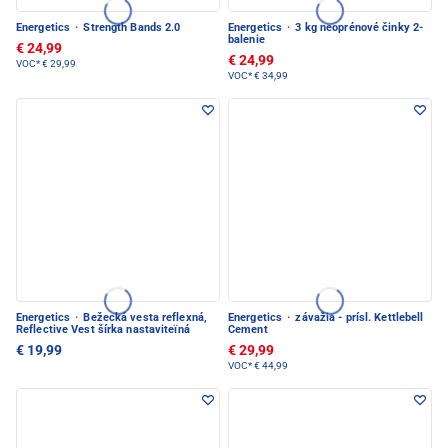
Energetics
·
Strength Bands 2.0
Energetics
·
3 kg neoprénové činky 2-
balenie
€ 24,99
€ 24,99
VOC*
€ 29,99
VOC*
€ 34,99
Energetics
·
Bežecká vesta reflexná,
Energetics
·
závažia - prísl. Kettlebell
Reflective Vest šírka nastaviteïná
Cement
€ 19,99
€ 29,99
VOC*
€ 44,99