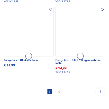
VOC*
€ 19,99
VOC*
€ 17,99
Energetics
·
Skákacie lano
Energetics
·
BALL 1.0, gymnastická
lopta
€ 14,99
€ 14,99
VOC*
€ 17,99
1
2