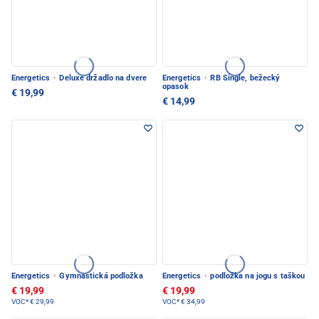
Energetics
·
Deluxe držadlo na dvere
Energetics
·
RB Single, bežecký
opasok
€ 19,99
€ 14,99
Energetics
·
Gymnastická podložka
Energetics
·
podložka na jogu s taškou
€ 19,99
€ 19,99
VOC*
€ 29,99
VOC*
€ 34,99