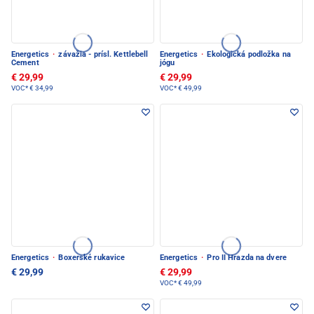
Energetics
·
závažia - prísl. Kettlebell
Energetics
·
Ekologická podložka na
Cement
jógu
€ 29,99
€ 29,99
VOC*
€ 34,99
VOC*
€ 49,99
Energetics
·
Boxerské rukavice
Energetics
·
Pro II Hrazda na dvere
€ 29,99
€ 29,99
VOC*
€ 49,99