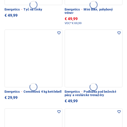
Energetics
·
Tyč na činky
Energetics
·
Mini Bike, pohybový
tréner
€ 49,99
€ 49,99
VOC*
€ 69,99
Energetics
·
Cementová 4 kg kettlebell
Energetics
·
Podložka pod bežecké
pásy a veslárske trenažéry
€ 29,99
€ 49,99