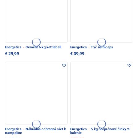
Energetics
·
Cement 6 kg kettlebell
Energetics
·
Tyč na biceps
€ 29,99
€ 39,99
Energetics
·
Náhradná ochranná sieť k
Energetics
·
5 kg neoprénové činky 2-
trampolíne
balenie