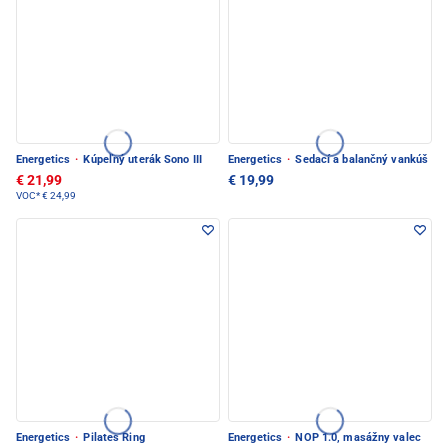
Energetics
·
Kúpeľný uterák Sono III
Energetics
·
Sedací a balančný vankúš
€ 21,99
€ 19,99
VOC*
€ 24,99
Energetics
·
Pilates Ring
Energetics
·
NOP 1.0, masážny valec