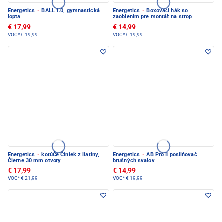
Energetics
·
BALL 1.0, gymnastická
Energetics
·
Boxovací hák so
lopta
zaoblením pre montáž na strop
€ 17,99
€ 14,99
VOC*
€ 19,99
VOC*
€ 19,99
Energetics
·
kotúČe Činiek z liatiny,
Energetics
·
AB Pro II posilňovač
Čierne 30 mm otvory
brušných svalov
€ 17,99
€ 14,99
VOC*
€ 21,99
VOC*
€ 19,99