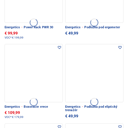
Energetics
·
Power Rack PWR 30
Energetics
·
Podložka pod ergometer
€ 99,99
€ 49,99
VOC*
€ 199,99
Energetics
·
Boxovacie vrece
Energetics
·
Podložka pod eliptický
trenažér
€ 109,99
€ 49,99
VOC*
€ 179,99