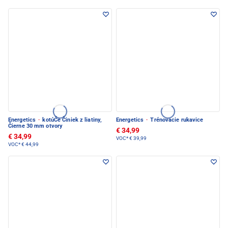
Energetics
·
kotúČe Činiek z liatiny,
Energetics
·
Trénovacie rukavice
Čierne 30 mm otvory
€ 34,99
€ 34,99
VOC*
€ 39,99
VOC*
€ 44,99