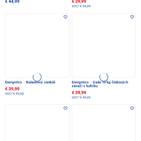
€ 44,99
€ 39,99
VOC*
€ 54,99
Energetics
·
Balansový vankúš
Energetics
·
Sada 10 kg činkových
závaží v kufríku
€ 39,99
€ 39,99
VOC*
€ 49,99
VOC*
€ 49,99