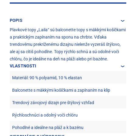
POPIS
Plavkové topy „Laila“ sú balconette topy s mäkkými košíčkami
a praktickým zapínaním na sponu na chrbte. Vďaka
trendovému prekríženému dizajnu nielenže vyzeráš štýlovo,
ale aj sa cítiš pohodlne. Topy rýchlo schnú a sú odolné voči
chlóru, čo je ideálne na deň na pláži alebo pri bazéne.
VLASTNOSTI
Materiál: 90 % polyamid, 10 % elastan
Balconette s mäkkými košíčkami a zapínaním na klip
Trendový závojový dizajn pre štýlový vzhľad
Rýchloschnúci a odolný voči chlóru
Pohodlné a ideálne na pláž a k bazénu