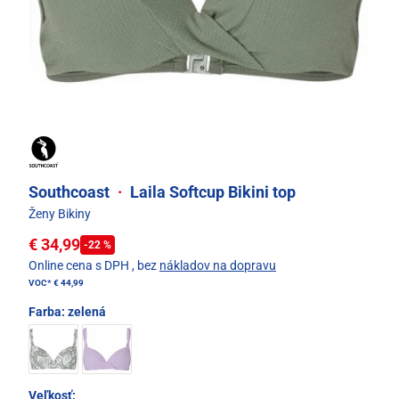
Southcoast
·
Laila Softcup Bikini top
Ženy Bikiny
€ 34,99
-22 %
Online cena s DPH
, bez
nákladov na dopravu
VOC*
€ 44,99
Farba:
zelená
Veľkosť: