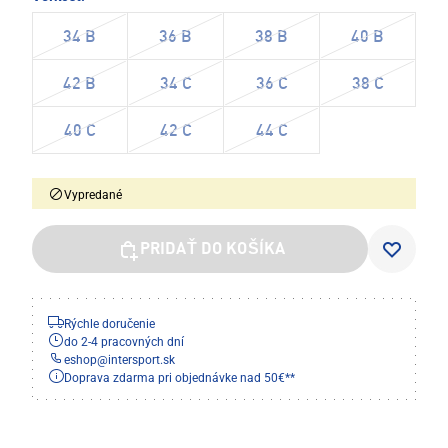
34 B
36 B
38 B
40 B
42 B
34 C
36 C
38 C
40 C
42 C
44 C
Vypredané
PRIDAŤ DO KOŠÍKA
Rýchle doručenie
do 2-4 pracovných dní
eshop
@
intersport.sk
Doprava zdarma pri objednávke nad 50€**