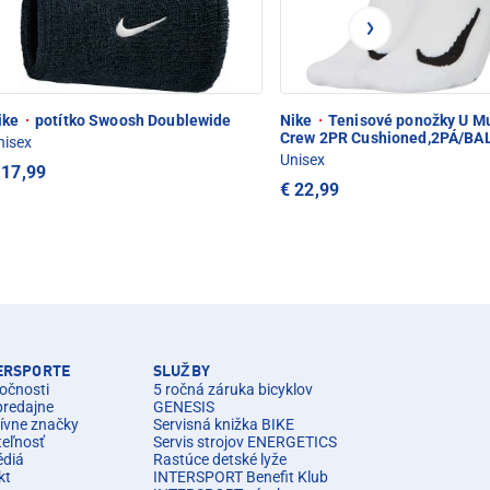
ike
·
potítko Swoosh Doublewide
Nike
·
Tenisové ponožky U Mul
Crew 2PR Cushioned,2PÁ/BA
nisex
Unisex
 17,99
€ 22,99
TERSPORTE
SLUŽBY
očnosti
5 ročná záruka bicyklov
predajne
GENESIS
ívne značky
Servisná knižka BIKE
teľnosť
Servis strojov ENERGETICS
édiá
Rastúce detské lyže
kt
INTERSPORT Benefit Klub