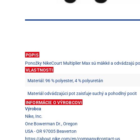
POPIS
Ponožky NikeCourt Multiplier Max sú mäkké a odvádzajú pot
VLASTNOSTI
Materiál: 96 % polyester, 4 % polyuretán
Materiál odvádzajúci pot zaisťuje suchý a pohodlný pocit
INFORMÁCIE O VÝROBCOVI
Výrobca
Nike, Inc.
One Bowerman Dr., Oregon
USA - OR 97005 Beaverton
https://about.nike.com/en/company#contact-us