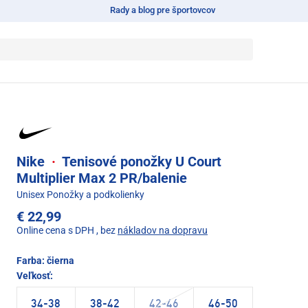
Rady a blog pre športovcov
Nike
·
Tenisové ponožky U Court
Multiplier Max 2 PR/balenie
Unisex Ponožky a podkolienky
€ 22,99
Online cena s DPH
, bez
nákladov na dopravu
Farba:
čierna
Veľkosť:
34-38
38-42
42-46
46-50