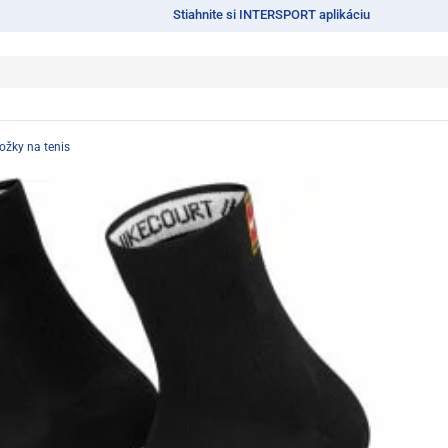
Stiahnite si INTERSPORT aplikáciu
ožky na tenis