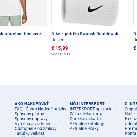
dnofarebné tenisové
Nike
·
potítko Swoosh Doublewide
N
Unisex
U
€ 15,99
€
VOC*
€ 17,99
AKO NAKUPOVAŤ
MÔJ INTERSPORT
O IN
FAQ - Často kladené otázky
INTERSPORT aplikácia
O spol
Spôsoby platby
Zákaznícka karta
Naše 
Spôsoby dopravy
Darčeková karta
Exkluz
Výmena a vrátenie
Aktuálne katalógy
Udrža
Odstupenie od zmluvy
Aktuálne letáky
Pre m
Tabuľky veľkostí
Konta